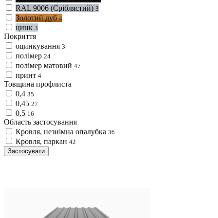
RAL 9006 (Сріблястий)
3
Золотий дуб
4
цинк
3
Покриття
оцинкування
3
полімер
24
полімер матовий
47
принт
4
Товщина профлиста
0,4
35
0,45
27
0,5
16
Область застосування
Кровля, незнімна опалубка
36
Кровля, паркан
42
Застосувати