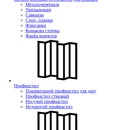
Металочерепиця
Ущільнювачі
Саморізи
Спец. планки
Флюгарки
Конькова стрічка
Фарба коректор
Профнастил
Покрівельний профнастил для даху
Профнастил стіновий
Несучий профнастил
Недорогий профнастил