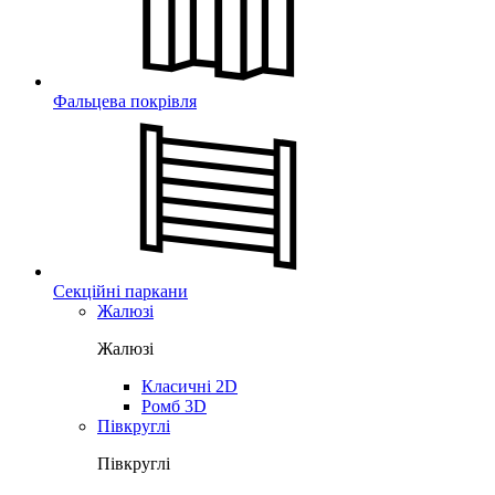
Фальцева покрівля
Секційні паркани
Жалюзі
Жалюзі
Класичні 2D
Ромб 3D
Півкруглі
Півкруглі