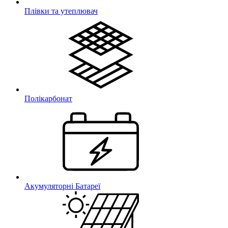
Плівки та утеплювач
Полікарбонат
Акумуляторні Батареї