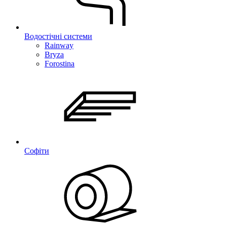
Водостічні системи
Rainway
Bryza
Forostina
Софіти