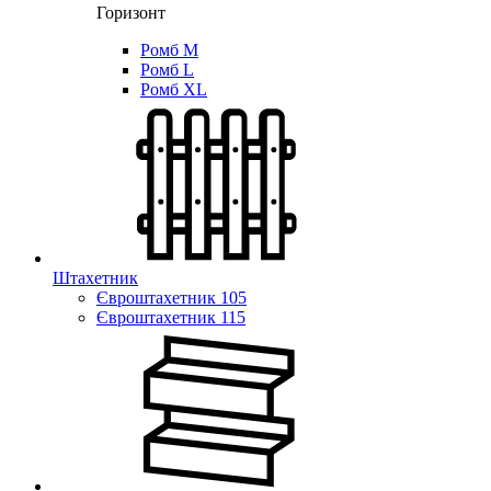
Горизонт
Ромб M
Ромб L
Ромб XL
Штахетник
Євроштахетник 105
Євроштахетник 115