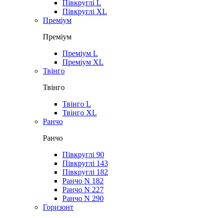
Півкруглі L
Півкруглі XL
Преміум
Преміум
Преміум L
Преміум XL
Твінго
Твінго
Твінго L
Твінго XL
Ранчо
Ранчо
Півкруглі 90
Півкруглі 143
Півкруглі 182
Ранчо N 182
Ранчо N 227
Ранчо N 290
Горизонт