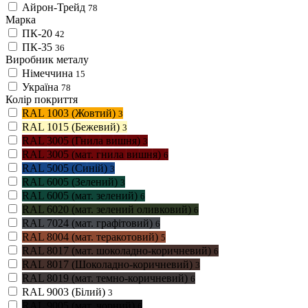
Айрон-Трейд
78
Марка
ПК-20
42
ПК-35
36
Виробник металу
Німеччина
15
Україна
78
Колір покриття
RAL 1003 (Жовтий)
3
RAL 1015 (Бежевий)
3
RAL 3005 (Гнила вишня)
3
RAL 3005 (мат. гнила вишня)
6
RAL 5005 (Синій)
3
RAL 6005 (Зелений)
3
RAL 6005 (мат. зелений)
6
RAL 6020 (мат. зелений оливковий)
6
RAL 7024 (мат. графітовий)
6
RAL 8004 (мат. теракотовий)
5
RAL 8017 (мат. шоколадно-коричневий)
6
RAL 8017 (Шоколадно-коричневий)
3
RAL 8019 (мат. темно-коричневий)
6
RAL 9003 (Білий)
3
RAL 9005 (мат. чорний)
6