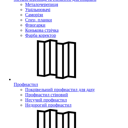
Металочерепиця
Ущільнювачі
Саморізи
Спец. планки
Флюгарки
Конькова стрічка
Фарба коректор
Профнастил
Покрівельний профнастил для даху
Профнастил стіновий
Несучий профнастил
Недорогий профнастил