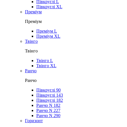
Півкруглі L
Півкруглі XL
Преміум
Преміум
Преміум L
Преміум XL
Твінго
Твінго
Твінго L
Твінго XL
Ранчо
Ранчо
Півкруглі 90
Півкруглі 143
Півкруглі 182
Ранчо N 182
Ранчо N 227
Ранчо N 290
Горизонт