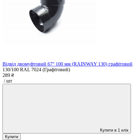
Відвід двомуфтовий 67° 100 мм (RAINWAY 130) графітовий
130/100
RAL 7024 (Графітовий)
289 ₴
/ шт
Купити в 1 клік
Купити