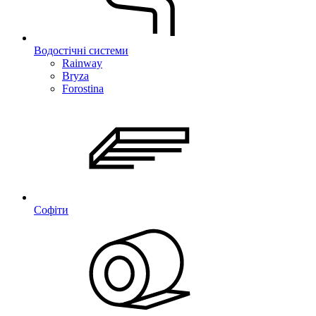
Водостічні системи
Rainway
Bryza
Forostina
Софіти