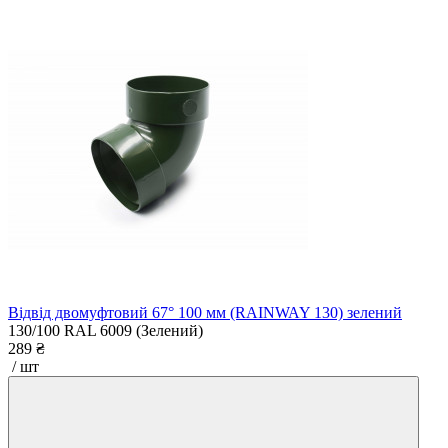
Відвід двомуфтовий 67° 100 мм (RAINWAY 130) зелений
130/100
RAL 6009 (Зелений)
289 ₴
/ шт