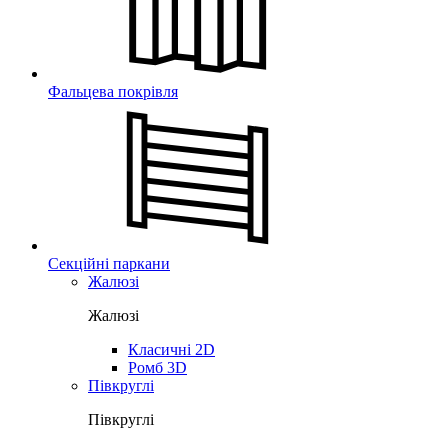
Фальцева покрівля
Секційні паркани
Жалюзі
Жалюзі
Класичні 2D
Ромб 3D
Півкруглі
Півкруглі