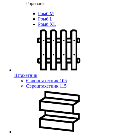
Горизонт
Ромб M
Ромб L
Ромб XL
Штахетник
Євроштахетник 105
Євроштахетник 115