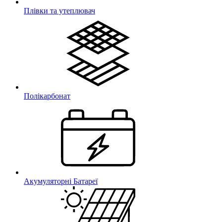
Плівки та утеплювач
Полікарбонат
Акумуляторні Батареї