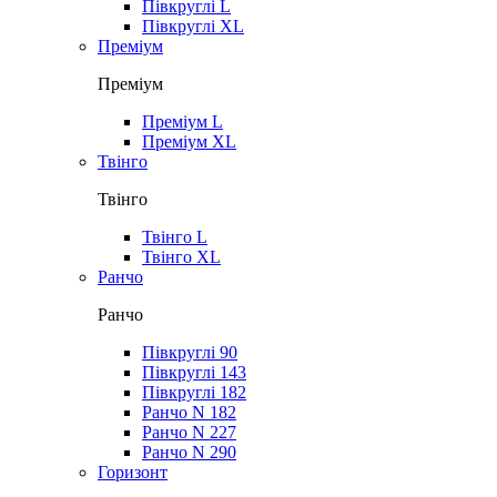
Півкруглі L
Півкруглі XL
Преміум
Преміум
Преміум L
Преміум XL
Твінго
Твінго
Твінго L
Твінго XL
Ранчо
Ранчо
Півкруглі 90
Півкруглі 143
Півкруглі 182
Ранчо N 182
Ранчо N 227
Ранчо N 290
Горизонт