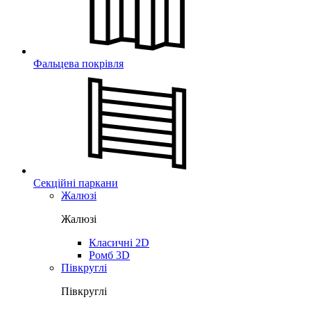
Фальцева покрівля
Секційні паркани
Жалюзі
Жалюзі
Класичні 2D
Ромб 3D
Півкруглі
Півкруглі