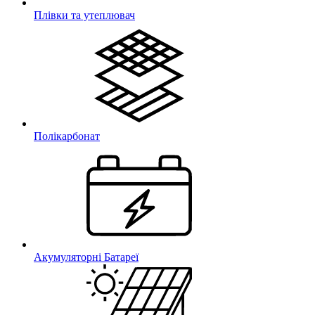
Плівки та утеплювач
Полікарбонат
Акумуляторні Батареї