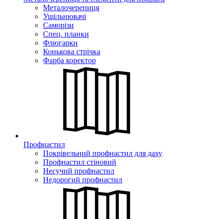
Металочерепиця
Ущільнювачі
Саморізи
Спец. планки
Флюгарки
Конькова стрічка
Фарба коректор
Профнастил
Покрівельний профнастил для даху
Профнастил стіновий
Несучий профнастил
Недорогий профнастил