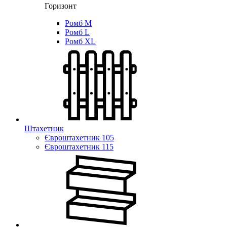
Горизонт
Ромб M
Ромб L
Ромб XL
Штахетник
Євроштахетник 105
Євроштахетник 115