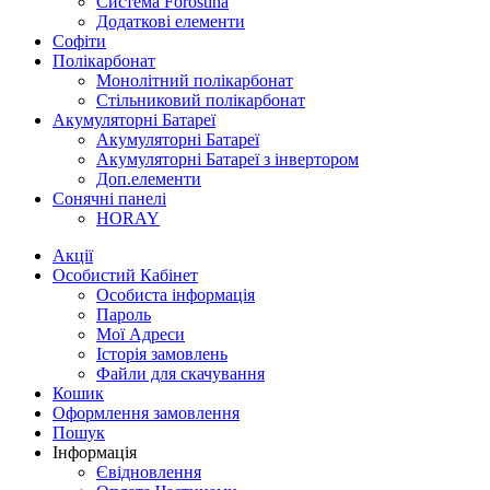
Система Forostina
Додаткові елементи
Софіти
Полікарбонат
Монолітний полікарбонат
Стільниковий полікарбонат
Акумуляторні Батареї
Акумуляторні Батареї
Акумуляторні Батареї з інвертором
Доп.елементи
Сонячні панелі
HORAY
Акції
Особистий Кабінет
Особиста інформація
Пароль
Мої Адреси
Історія замовлень
Файли для скачування
Кошик
Оформлення замовлення
Пошук
Інформація
Євідновлення