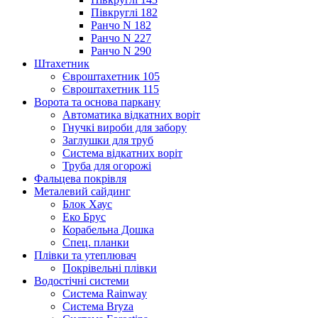
Півкруглі 182
Ранчо N 182
Ранчо N 227
Ранчо N 290
Штахетник
Євроштахетник 105
Євроштахетник 115
Ворота та основа паркану
Автоматика відкатних воріт
Гнучкі вироби для забору
Заглушки для труб
Система відкатних воріт
Труба для огорожі
Фальцева покрівля
Металевий сайдинг
Блок Хаус
Еко Брус
Корабельна Дошка
Спец. планки
Плівки та утеплювач
Покрівельні плівки
Водостічні системи
Система Rainway
Система Bryza