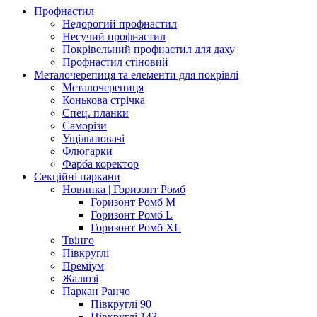
Профнастил
Недорогий профнастил
Несучий профнастил
Покрівельний профнастил для даху
Профнастил стіновий
Металочерепиця та елементи для покрівлі
Металочерепиця
Конькова стрічка
Спец. планки
Саморізи
Ущільнювачі
Флюгарки
Фарба коректор
Секційні паркани
Новинка | Горизонт Ромб
Горизонт Ромб M
Горизонт Ромб L
Горизонт Ромб XL
Твінго
Півкруглі
Преміум
Жалюзі
Паркан Ранчо
Півкруглі 90
Півкруглі 143