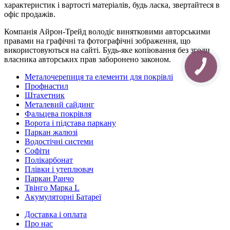
характеристик і вартості матеріалів, будь ласка, звертайтеся в
офіс продажів.
Компанія Айрон-Трейд володіє винятковими авторськими
правами на графічні та фотографічні зображення, що
використовуються на сайті. Будь-яке копіювання без згоди
власника авторських прав заборонено законом.
Металочерепиця та елементи для покрівлі
Профнастил
Штахетник
Металевий сайдинг
Фальцева покрівля
Ворота і підстава паркану
Паркан жалюзі
Водостічні системи
Софіти
Полікарбонат
Плівки і утеплювач
Паркан Ранчо
Твінго Марка L
Акумуляторні Батареї
Доставка і оплата
Про нас