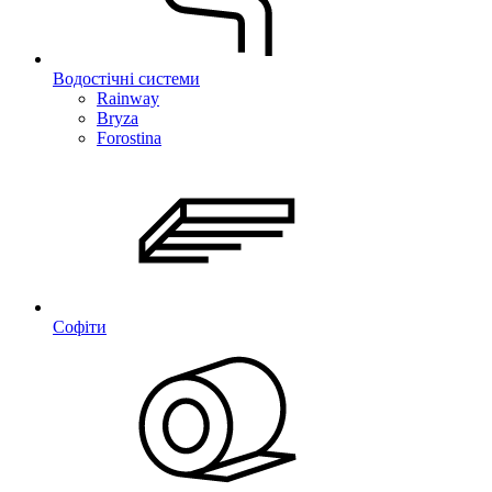
Водостічні системи
Rainway
Bryza
Forostina
Софіти