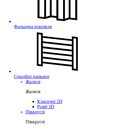
Фальцева покрівля
Секційні паркани
Жалюзі
Жалюзі
Класичні 2D
Ромб 3D
Півкруглі
Півкруглі