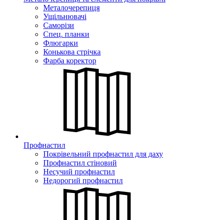
Металочерепиця
Ущільнювачі
Саморізи
Спец. планки
Флюгарки
Конькова стрічка
Фарба коректор
Профнастил
Покрівельний профнастил для даху
Профнастил стіновий
Несучий профнастил
Недорогий профнастил