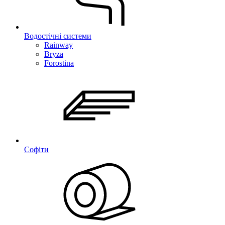
Водостічні системи
Rainway
Bryza
Forostina
Софіти