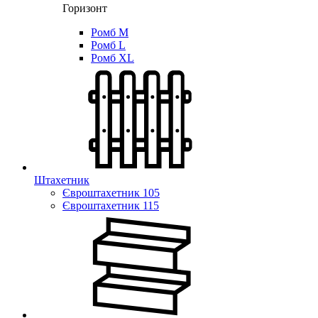
Горизонт
Ромб M
Ромб L
Ромб XL
Штахетник
Євроштахетник 105
Євроштахетник 115