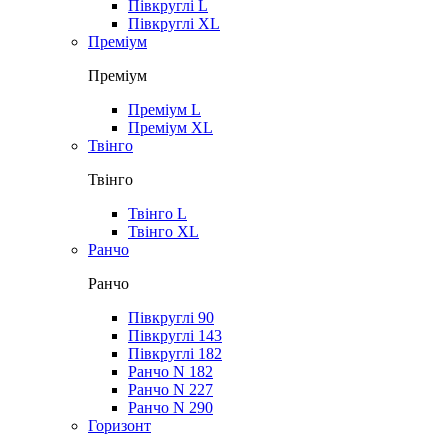
Півкруглі L
Півкруглі XL
Преміум
Преміум
Преміум L
Преміум XL
Твінго
Твінго
Твінго L
Твінго XL
Ранчо
Ранчо
Півкруглі 90
Півкруглі 143
Півкруглі 182
Ранчо N 182
Ранчо N 227
Ранчо N 290
Горизонт