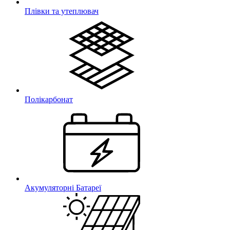
Плівки та утеплювач
Полікарбонат
Акумуляторні Батареї