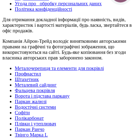
Угода про обробку персональних даних
Політика конфіденційності
Для отримання докладної інформації про наявність, видів,
характеристик і вартості матеріалів, будь ласка, звертайтеся в
офіс продажів.
Компанія Айрон-Трейд володіє винятковими авторськими
правами на графічні та фотографічні зображення, що
використовуються на сайті. Будь-яке копіювання без згоди
власника авторських прав заборонено законом.
Металочерепиця та елементи для покрівлі
Профнастил
Штахетник
Металевий сайдинг
Фальцева покрівля
Ворота і підстава паркану
Паркан жалюзі
Водостічні системи
Софіти
Полікарбонат
Плівки і утеплювач
Паркан Ранчо
Твінго Марка L