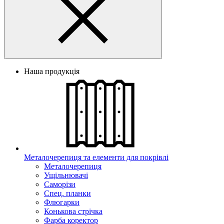
Наша продукція
Металочерепиця та елементи для покрівлі
Металочерепиця
Ущільнювачі
Саморізи
Спец. планки
Флюгарки
Конькова стрічка
Фарба коректор