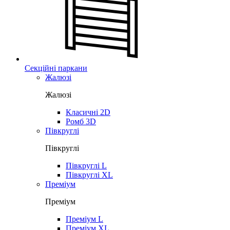
Секційні паркани
Жалюзі
Жалюзі
Класичні 2D
Ромб 3D
Півкруглі
Півкруглі
Півкруглі L
Півкруглі XL
Преміум
Преміум
Преміум L
Преміум XL