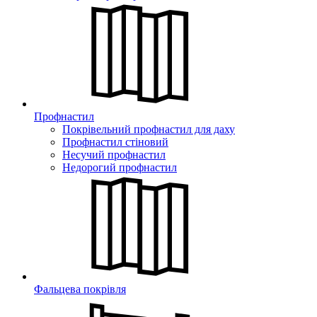
Профнастил
Покрівельний профнастил для даху
Профнастил стіновий
Несучий профнастил
Недорогий профнастил
Фальцева покрівля