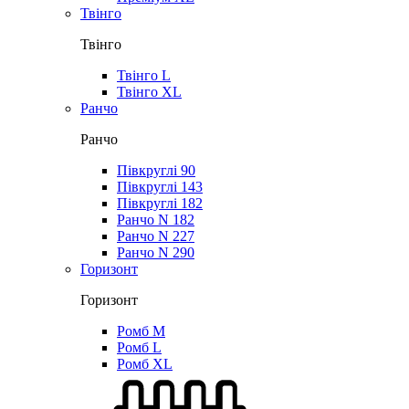
Твінго
Твінго
Твінго L
Твінго XL
Ранчо
Ранчо
Півкруглі 90
Півкруглі 143
Півкруглі 182
Ранчо N 182
Ранчо N 227
Ранчо N 290
Горизонт
Горизонт
Ромб M
Ромб L
Ромб XL