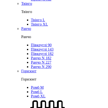
Твінго
Твінго
Твінго L
Твінго XL
Ранчо
Ранчо
Півкруглі 90
Півкруглі 143
Півкруглі 182
Ранчо N 182
Ранчо N 227
Ранчо N 290
Горизонт
Горизонт
Ромб M
Ромб L
Ромб XL