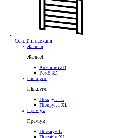
Секційні паркани
Жалюзі
Жалюзі
Класичні 2D
Ромб 3D
Півкруглі
Півкруглі
Півкруглі L
Півкруглі XL
Преміум
Преміум
Преміум L
Преміум XL