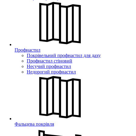
Профнастил
Покрівельний профнастил для даху
Профнастил стіновий
Несучий профнастил
Недорогий профнастил
Фальцева покрівля