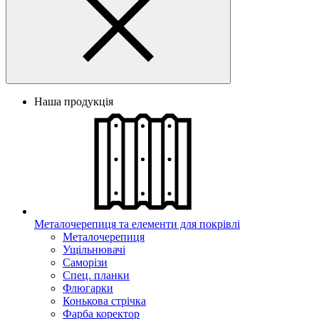
Наша продукція
Металочерепиця та елементи для покрівлі
Металочерепиця
Ущільнювачі
Саморізи
Спец. планки
Флюгарки
Конькова стрічка
Фарба коректор