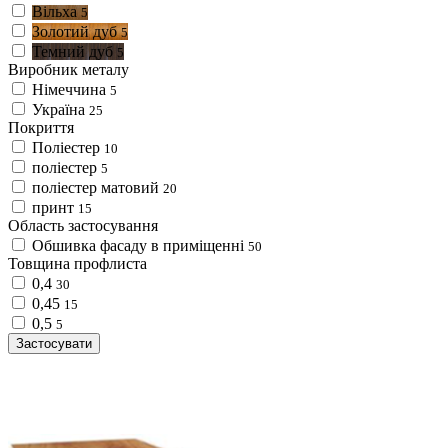
Вільха
5
Золотий дуб
5
Темний дуб
5
Виробник металу
Німеччина
5
Україна
25
Покриття
Поліестер
10
поліестер
5
поліестер матовий
20
принт
15
Область застосування
Обшивка фасаду в приміщенні
50
Товщина профлиста
0,4
30
0,45
15
0,5
5
Застосувати