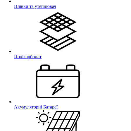
Плівки та утеплювач
Полікарбонат
Акумуляторні Батареї