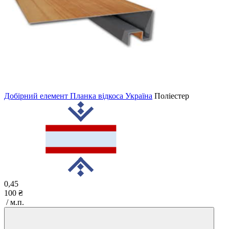
Добірний елемент Планка відкоса Україна
Поліестер
0,45
100 ₴
/ м.п.