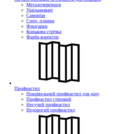
Металочерепиця
Ущільнювачі
Саморізи
Спец. планки
Флюгарки
Конькова стрічка
Фарба коректор
Профнастил
Покрівельний профнастил для даху
Профнастил стіновий
Несучий профнастил
Недорогий профнастил