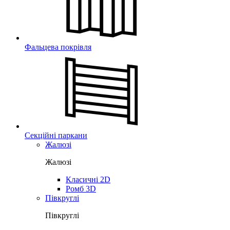
Фальцева покрівля
Секційні паркани
Жалюзі
Жалюзі
Класичні 2D
Ромб 3D
Півкруглі
Півкруглі