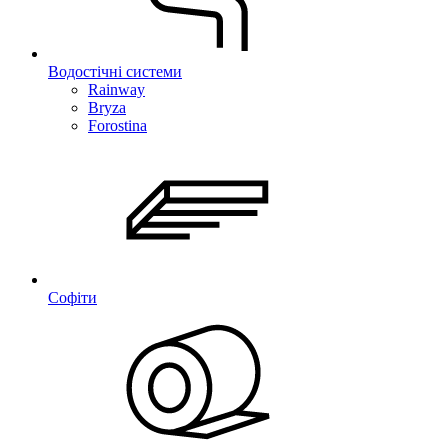
Водостічні системи
Rainway
Bryza
Forostina
Софіти