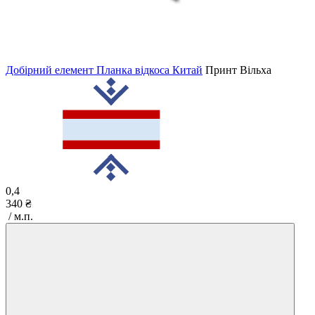
Добірний елемент Планка відкоса Китай
Принт
Вільха
0,4
340 ₴
/ м.п.