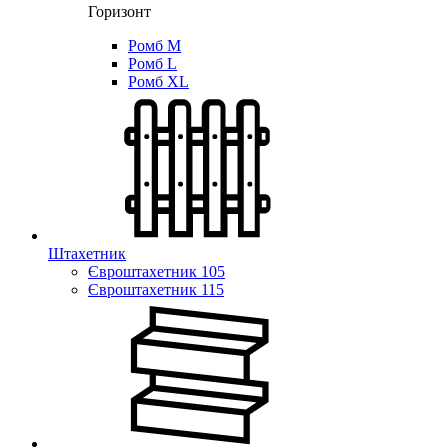
Горизонт
Ромб M
Ромб L
Ромб XL
Штахетник
Євроштахетник 105
Євроштахетник 115