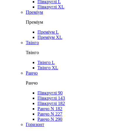
Півкруглі L
Півкруглі XL
Преміум
Преміум
Преміум L
Преміум XL
Твінго
Твінго
Твінго L
Твінго XL
Ранчо
Ранчо
Півкруглі 90
Півкруглі 143
Півкруглі 182
Ранчо N 182
Ранчо N 227
Ранчо N 290
Горизонт