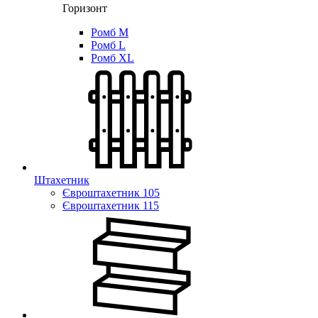
Горизонт
Ромб M
Ромб L
Ромб XL
Штахетник
Євроштахетник 105
Євроштахетник 115