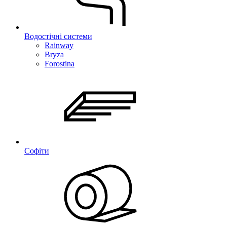
Водостічні системи
Rainway
Bryza
Forostina
Софіти