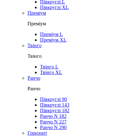
Півкруглі L
Півкруглі XL
Преміум
Преміум
Преміум L
Преміум XL
Твінго
Твінго
Твінго L
Твінго XL
Ранчо
Ранчо
Півкруглі 90
Півкруглі 143
Півкруглі 182
Ранчо N 182
Ранчо N 227
Ранчо N 290
Горизонт