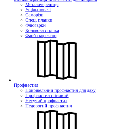
Металочерепиця
Ущільнювачі
Саморізи
Спец. планки
Флюгарки
Конькова стрічка
Фарба коректор
Профнастил
Покрівельний профнастил для даху
Профнастил стіновий
Несучий профнастил
Недорогий профнастил