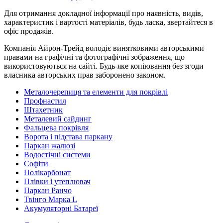
Для отримання докладної інформації про наявність, видів,
характеристик і вартості матеріалів, будь ласка, звертайтеся в
офіс продажів.
Компанія Айрон-Трейд володіє винятковими авторськими
правами на графічні та фотографічні зображення, що
використовуються на сайті. Будь-яке копіювання без згоди
власника авторських прав заборонено законом.
Металочерепиця та елементи для покрівлі
Профнастил
Штахетник
Металевий сайдинг
Фальцева покрівля
Ворота і підстава паркану
Паркан жалюзі
Водостічні системи
Софіти
Полікарбонат
Плівки і утеплювач
Паркан Ранчо
Твінго Марка L
Акумуляторні Батареї