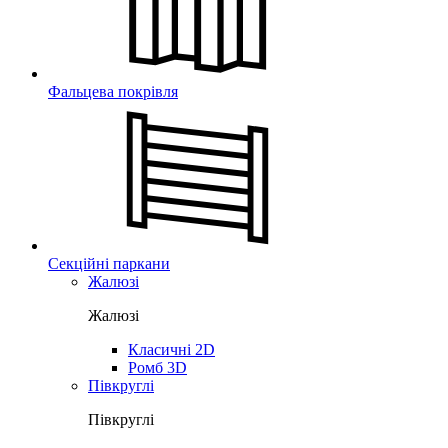
Фальцева покрівля
Секційні паркани
Жалюзі
Жалюзі
Класичні 2D
Ромб 3D
Півкруглі
Півкруглі