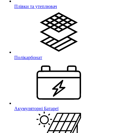
Плівки та утеплювач
Полікарбонат
Акумуляторні Батареї