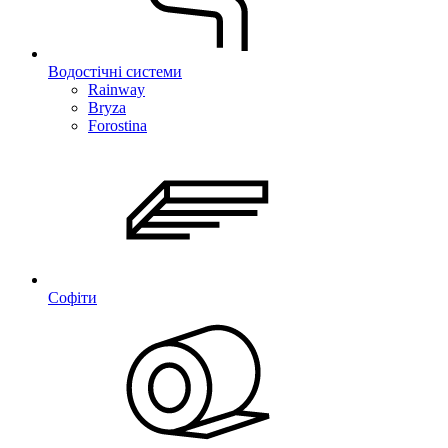
Водостічні системи
Rainway
Bryza
Forostina
Софіти