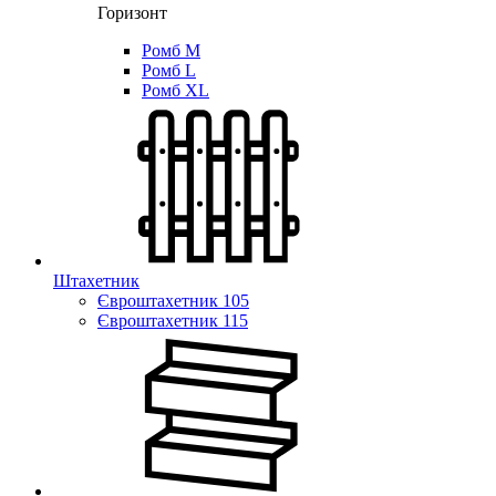
Горизонт
Ромб M
Ромб L
Ромб XL
Штахетник
Євроштахетник 105
Євроштахетник 115