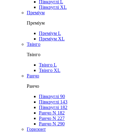
Півкруглі L
Півкруглі XL
Преміум
Преміум
Преміум L
Преміум XL
Твінго
Твінго
Твінго L
Твінго XL
Ранчо
Ранчо
Півкруглі 90
Півкруглі 143
Півкруглі 182
Ранчо N 182
Ранчо N 227
Ранчо N 290
Горизонт