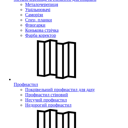
Металочерепиця
Ущільнювачі
Саморізи
Спец. планки
Флюгарки
Конькова стрічка
Фарба коректор
Профнастил
Покрівельний профнастил для даху
Профнастил стіновий
Несучий профнастил
Недорогий профнастил