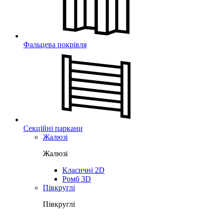
Фальцева покрівля
Секційні паркани
Жалюзі
Жалюзі
Класичні 2D
Ромб 3D
Півкруглі
Півкруглі