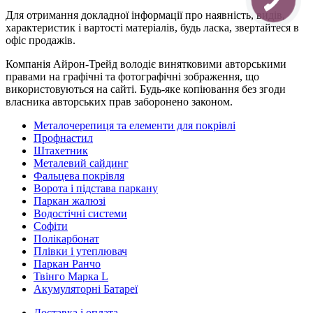
Для отримання докладної інформації про наявність, видів,
характеристик і вартості матеріалів, будь ласка, звертайтеся в
офіс продажів.
Компанія Айрон-Трейд володіє винятковими авторськими
правами на графічні та фотографічні зображення, що
використовуються на сайті. Будь-яке копіювання без згоди
власника авторських прав заборонено законом.
Металочерепиця та елементи для покрівлі
Профнастил
Штахетник
Металевий сайдинг
Фальцева покрівля
Ворота і підстава паркану
Паркан жалюзі
Водостічні системи
Софіти
Полікарбонат
Плівки і утеплювач
Паркан Ранчо
Твінго Марка L
Акумуляторні Батареї
Доставка і оплата