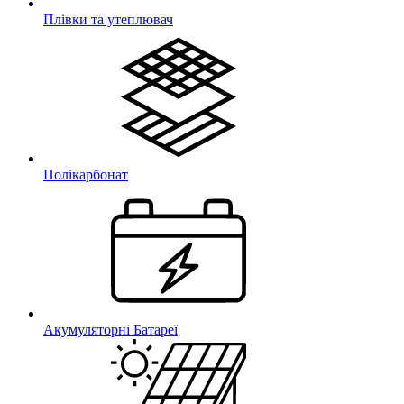
Плівки та утеплювач
Полікарбонат
Акумуляторні Батареї