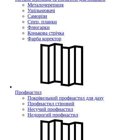
Металочерепиця
Ущільнювачі
Саморізи
Спец. планки
Флюгарки
Конькова стрічка
Фарба коректор
Профнастил
Покрівельний профнастил для даху
Профнастил стіновий
Несучий профнастил
Недорогий профнастил