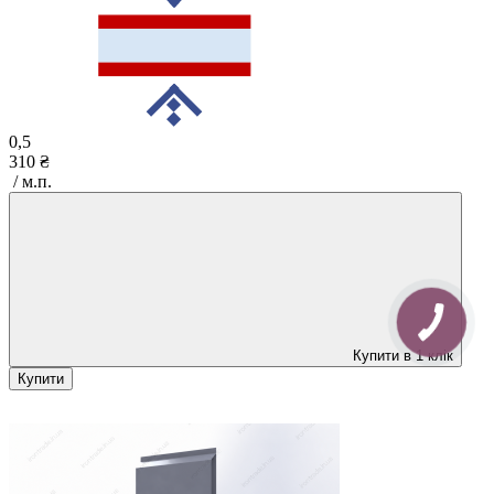
0,5
310 ₴
/ м.п.
Купити в 1 клік
Купити