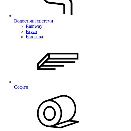
Водостічні системи
Rainway
Bryza
Forostina
Софіти