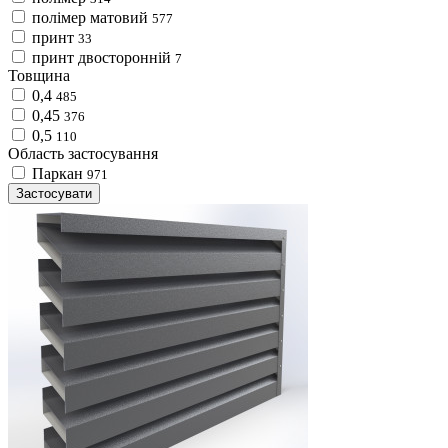
полімер матовий
577
принт
33
принт двосторонній
7
Товщина
0,4
485
0,45
376
0,5
110
Область застосування
Паркан
971
Застосувати