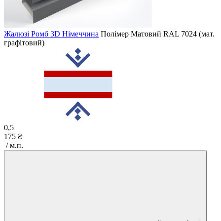
Жалюзі Ромб 3D Німеччина
Полімер Матовий
RAL 7024 (мат.
графітовий)
0,5
175 ₴
/ м.п.