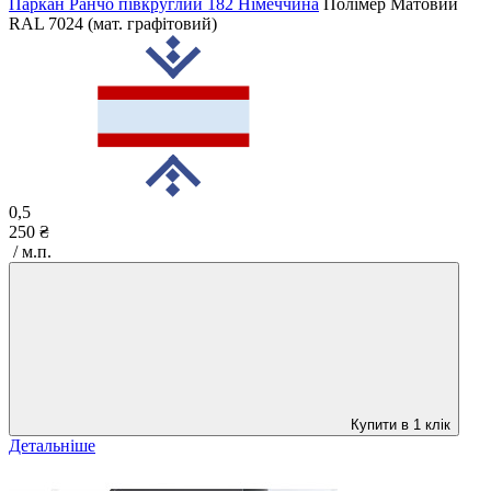
Паркан Ранчо півкруглий 182 Німеччина
Полімер Матовий
RAL 7024 (мат. графітовий)
0,5
250 ₴
/ м.п.
Купити в 1 клік
Детальніше