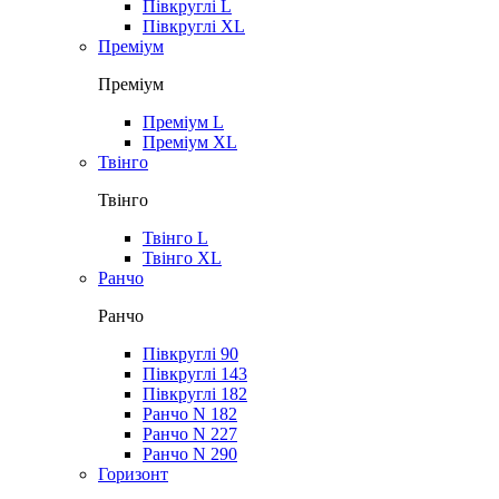
Півкруглі L
Півкруглі XL
Преміум
Преміум
Преміум L
Преміум XL
Твінго
Твінго
Твінго L
Твінго XL
Ранчо
Ранчо
Півкруглі 90
Півкруглі 143
Півкруглі 182
Ранчо N 182
Ранчо N 227
Ранчо N 290
Горизонт