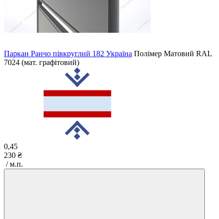
Паркан Ранчо півкруглий 182 Україна
Полімер Матовий
RAL
7024 (мат. графітовий)
0,45
230 ₴
/ м.п.