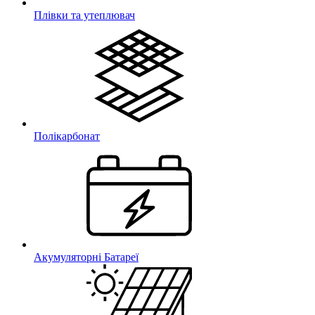
Плівки та утеплювач
Полікарбонат
Акумуляторні Батареї