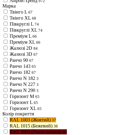
Айрон-Трейд
972
Марка
Твінго L
67
Твінго XL
68
Півкруглі L
74
Півкруглі XL
74
Преміум L
66
Преміум XL
66
Жалюзі 2D
84
Жалюзі 3D
67
Ранчо 90
67
Ранчо 143
65
Ранчо 182
67
Ранчо N 182
3
Ранчо N 227
3
Ранчо N 290
3
Горизонт M
65
Горизонт L
65
Горизонт XL
65
Колір покриття
RAL 1003 (Жовтий)
37
RAL 1015 (Бежевий)
36
RAL 3005 (Гнила вишня)
43