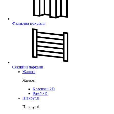
Фальцева покрівля
Секційні паркани
Жалюзі
Жалюзі
Класичні 2D
Ромб 3D
Півкруглі
Півкруглі