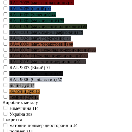
RAL 3005 (мат. гнила вишня)
71
RAL 5005 (Синій)
37
RAL 6005 (Зелений)
44
RAL 6005 (мат. зелений)
75
RAL 6020 (мат. зелений оливковий)
68
RAL 7016 (мат.темно-графітовий)
15
RAL 7024 (мат. графітовий)
89
RAL 8004 (мат. теракотовий)
69
RAL 8017 (мат. шоколадно-коричневий)
80
RAL 8017 (Шоколадно-коричневий)
43
RAL 8019 (мат. темно-коричневий)
80
RAL 9003 (Білий)
37
RAL 9005 (мат. чорний)
71
RAL 9006 (Сріблястий)
37
Білий дуб
12
Золотий дуб
16
Темний дуб
12
Виробник металу
Німеччина
110
Україна
398
Покриття
матовий полімер двосторонній
40
полімер
314