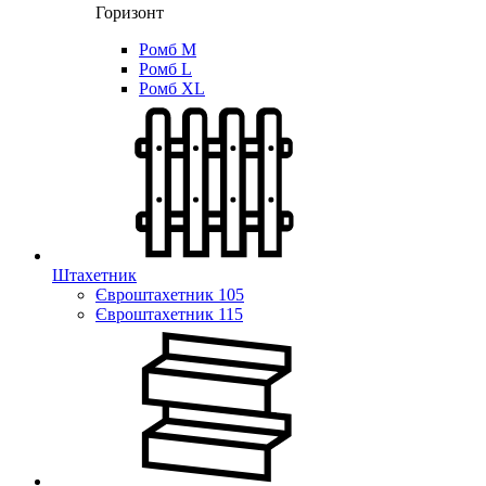
Горизонт
Ромб M
Ромб L
Ромб XL
Штахетник
Євроштахетник 105
Євроштахетник 115