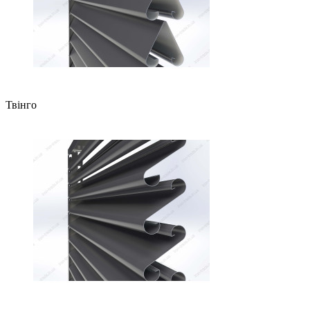
Твінго