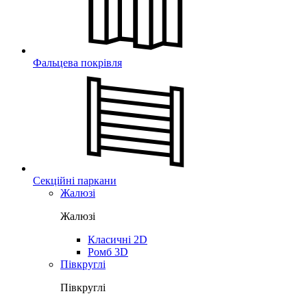
Фальцева покрівля
Секційні паркани
Жалюзі
Жалюзі
Класичні 2D
Ромб 3D
Півкруглі
Півкруглі