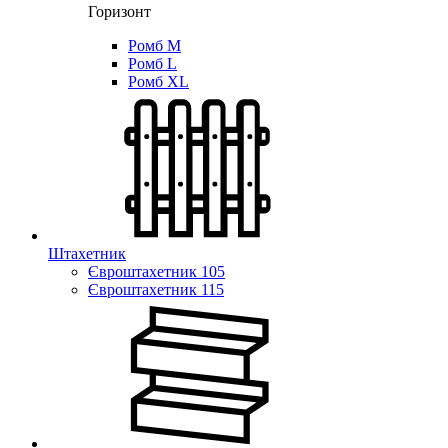
Горизонт
Ромб M
Ромб L
Ромб XL
Штахетник
Євроштахетник 105
Євроштахетник 115