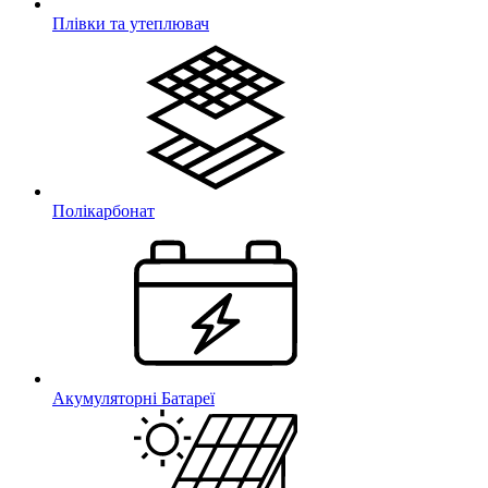
Плівки та утеплювач
Полікарбонат
Акумуляторні Батареї