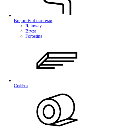
Водостічні системи
Rainway
Bryza
Forostina
Софіти