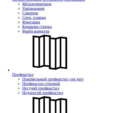
Металочерепиця
Ущільнювачі
Саморізи
Спец. планки
Флюгарки
Конькова стрічка
Фарба коректор
Профнастил
Покрівельний профнастил для даху
Профнастил стіновий
Несучий профнастил
Недорогий профнастил