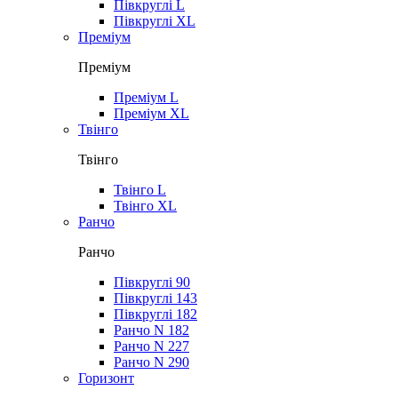
Півкруглі L
Півкруглі XL
Преміум
Преміум
Преміум L
Преміум XL
Твінго
Твінго
Твінго L
Твінго XL
Ранчо
Ранчо
Півкруглі 90
Півкруглі 143
Півкруглі 182
Ранчо N 182
Ранчо N 227
Ранчо N 290
Горизонт