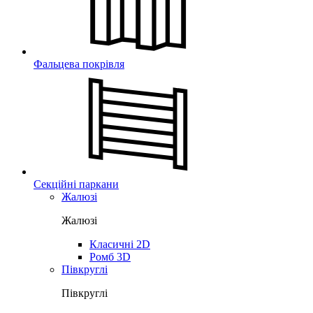
Фальцева покрівля
Секційні паркани
Жалюзі
Жалюзі
Класичні 2D
Ромб 3D
Півкруглі
Півкруглі