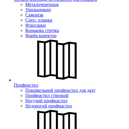
Металочерепиця
Ущільнювачі
Саморізи
Спец. планки
Флюгарки
Конькова стрічка
Фарба коректор
Профнастил
Покрівельний профнастил для даху
Профнастил стіновий
Несучий профнастил
Недорогий профнастил