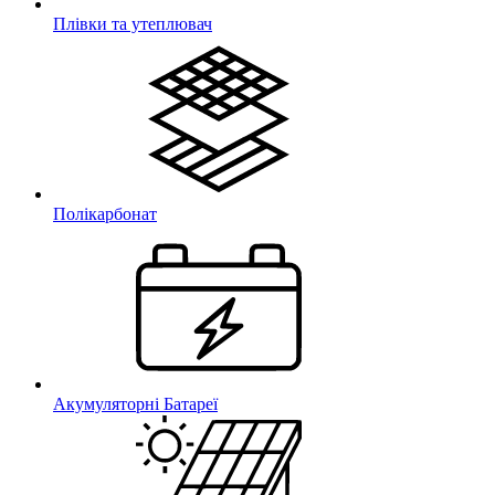
Плівки та утеплювач
Полікарбонат
Акумуляторні Батареї