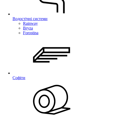
Водостічні системи
Rainway
Bryza
Forostina
Софіти