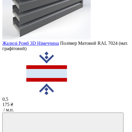
Жалюзі Ромб 3D Німеччина
Полімер Матовий
RAL 7024 (мат.
графітовий)
0,5
175 ₴
/ м.п.