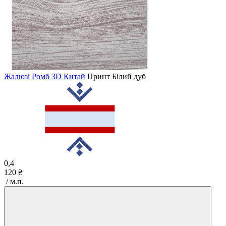
Жалюзі Ромб 3D Китай
Принт
Білий дуб
0,4
120 ₴
/ м.п.