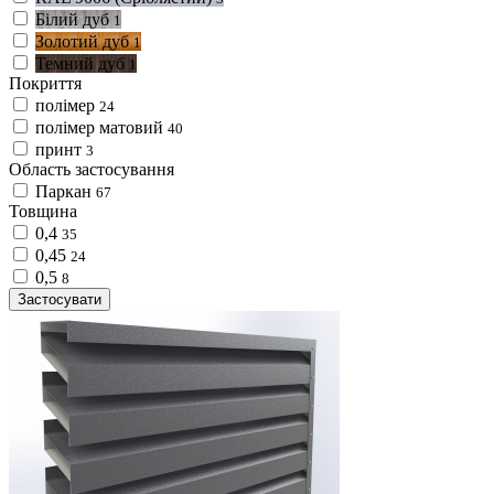
Білий дуб
1
Золотий дуб
1
Темний дуб
1
Покриття
полімер
24
полімер матовий
40
принт
3
Область застосування
Паркан
67
Товщина
0,4
35
0,45
24
0,5
8
Застосувати