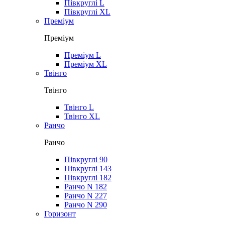
Півкруглі L
Півкруглі XL
Преміум
Преміум
Преміум L
Преміум XL
Твінго
Твінго
Твінго L
Твінго XL
Ранчо
Ранчо
Півкруглі 90
Півкруглі 143
Півкруглі 182
Ранчо N 182
Ранчо N 227
Ранчо N 290
Горизонт