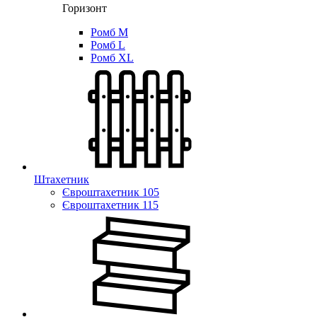
Горизонт
Ромб M
Ромб L
Ромб XL
Штахетник
Євроштахетник 105
Євроштахетник 115