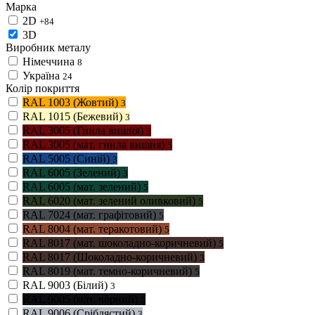
Марка
2D
+84
3D
Виробник металу
Німеччина
8
Україна
24
Колір покриття
RAL 1003 (Жовтий)
3
RAL 1015 (Бежевий)
3
RAL 3005 (Гнила вишня)
3
RAL 3005 (мат. гнила вишня)
5
RAL 5005 (Синій)
3
RAL 6005 (Зелений)
3
RAL 6005 (мат. зелений)
5
RAL 6020 (мат. зелений оливковий)
5
RAL 7024 (мат. графітовий)
5
RAL 8004 (мат. теракотовий)
5
RAL 8017 (мат. шоколадно-коричневий)
5
RAL 8017 (Шоколадно-коричневий)
3
RAL 8019 (мат. темно-коричневий)
5
RAL 9003 (Білий)
3
RAL 9005 (мат. чорний)
5
RAL 9006 (Сріблястий)
3