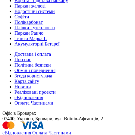
Ворота і підстава паркану
Паркан жалюзі
Водостічні системи
Софіти
Полікарбонат
Плівки і утеплювач
Паркан Ранчо
Твінго Марка L
Акумуляторні Батареї
Доставка і оплата
Про нас
Політика безпеки
Обмін і повернення
Згода користувача
Карта сайту
Новини
Реалізовані проекти
єВідновлення
Оплата Частинами
Офіс в Броварах
07400, Україна, Бровари, вул. Воїнів-Афганців, 2
єВідновлення
Оплата Частинами