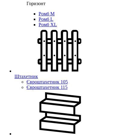
Горизонт
Ромб M
Ромб L
Ромб XL
Штахетник
Євроштахетник 105
Євроштахетник 115