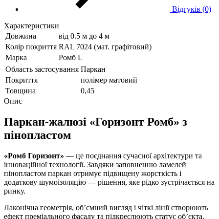
Відгуків (0)
Характеристики
Довжина
від 0.5 м до 4 м
Колір покриття
RAL 7024 (мат. графітовий)
Марка
Ромб L
Область застосування
Паркан
Покриття
полімер матовий
Товщина
0,45
Опис
Паркан-жалюзі «Горизонт Ромб» з
пінопластом
«Ромб Горизонт»
— це поєднання сучасної архітектури та
інноваційної технології. Завдяки заповненню ламелей
пінопластом паркан отримує підвищену жорсткість і
додаткову шумоізоляцію — рішення, яке рідко зустрічається на
ринку.
Лаконічна геометрія, об’ємний вигляд і чіткі лінії створюють
ефект преміального фасаду та підкреслюють статус об’єкта.