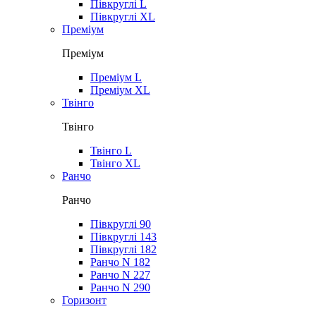
Півкруглі L
Півкруглі XL
Преміум
Преміум
Преміум L
Преміум XL
Твінго
Твінго
Твінго L
Твінго XL
Ранчо
Ранчо
Півкруглі 90
Півкруглі 143
Півкруглі 182
Ранчо N 182
Ранчо N 227
Ранчо N 290
Горизонт