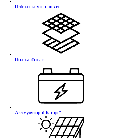
Плівки та утеплювач
Полікарбонат
Акумуляторні Батареї