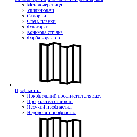
Металочерепиця
Ущільнювачі
Саморізи
Спец. планки
Флюгарки
Конькова стрічка
Фарба коректор
Профнастил
Покрівельний профнастил для даху
Профнастил стіновий
Несучий профнастил
Недорогий профнастил