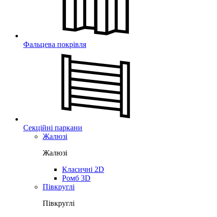
Фальцева покрівля
Секційні паркани
Жалюзі
Жалюзі
Класичні 2D
Ромб 3D
Півкруглі
Півкруглі