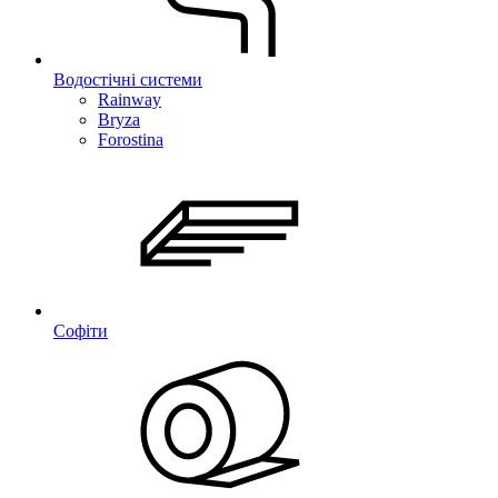
Водостічні системи
Rainway
Bryza
Forostina
Софіти