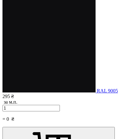
RAL 9005
295 ₴
за м.п.
=
0
₴