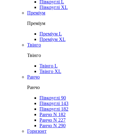
Півкруглі L
Півкруглі XL
Преміум
Преміум
Преміум L
Преміум XL
Твінго
Твінго
Твінго L
Твінго XL
Ранчо
Ранчо
Півкруглі 90
Півкруглі 143
Півкруглі 182
Ранчо N 182
Ранчо N 227
Ранчо N 290
Горизонт