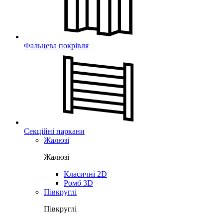
Фальцева покрівля
Секційні паркани
Жалюзі
Жалюзі
Класичні 2D
Ромб 3D
Півкруглі
Півкруглі