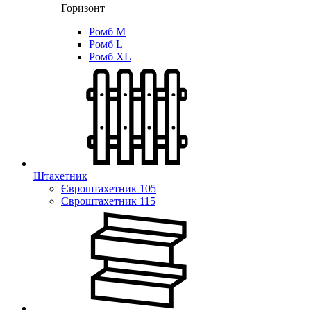
Горизонт
Ромб M
Ромб L
Ромб XL
Штахетник
Євроштахетник 105
Євроштахетник 115