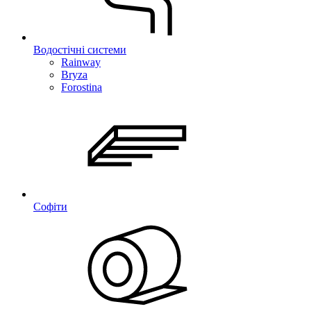
Водостічні системи
Rainway
Bryza
Forostina
Софіти