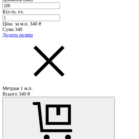
Кіл-ть. ел.
Ціна за м.п.
340 ₴
Сума
340
Додати розмір
Метраж
1
м.п.
Всього
340
₴