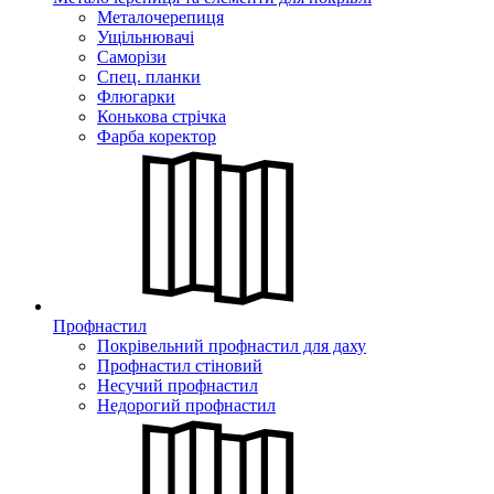
Металочерепиця
Ущільнювачі
Саморізи
Спец. планки
Флюгарки
Конькова стрічка
Фарба коректор
Профнастил
Покрівельний профнастил для даху
Профнастил стіновий
Несучий профнастил
Недорогий профнастил