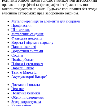
Компанія Айрон-Трейд володіє винятковими авторськими
правами на графічні та фотографічні зображення, що
використовуються на сайті. Будь-яке копіювання без згоди
власника авторських прав заборонено законом.
Металочерепиця та елементи для покрівлі
Профнастил
Штахетник
Металевий сайдинг
Фальцева покрівля
Ворота і підстава паркану
Паркан жалюзі
Водостічні системи
Софіти
Полікарбонат
Плівки і утеплювач
Паркан Ранчо
Твінго Марка L
Акумуляторні Батареї
Доставка і оплата
Про нас
Політика безпеки
Обмін і повернення
Згода користувача
Карта сайту