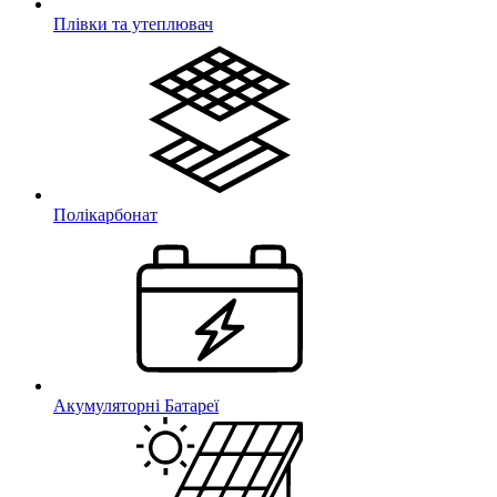
Плівки та утеплювач
Полікарбонат
Акумуляторні Батареї