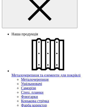
Наша продукція
Металочерепиця та елементи для покрівлі
Металочерепиця
Ущільнювачі
Саморізи
Спец. планки
Флюгарки
Конькова стрічка
Фарба коректор