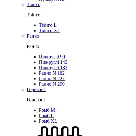
Твінго
Твінго
Твінго L
Твінго XL
Ранчо
Ранчо
Півкруглі 90
Півкруглі 143
Півкруглі 182
Ранчо N 182
Ранчо N 227
Ранчо N 290
Горизонт
Горизонт
Ромб M
Ромб L
Ромб XL