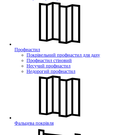
Профнастил
Покрівельний профнастил для даху
Профнастил стіновий
Несучий профнастил
Недорогий профнастил
Фальцева покрівля