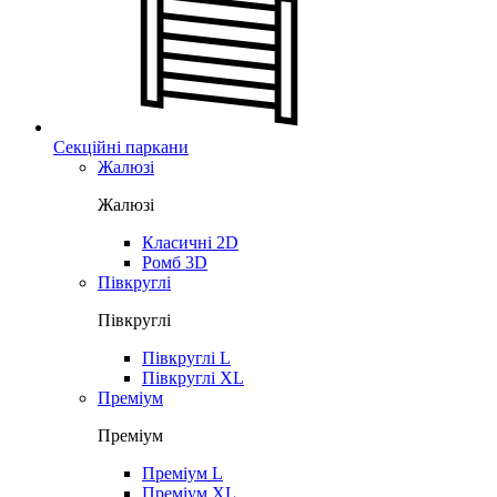
Секційні паркани
Жалюзі
Жалюзі
Класичні 2D
Ромб 3D
Півкруглі
Півкруглі
Півкруглі L
Півкруглі XL
Преміум
Преміум
Преміум L
Преміум XL