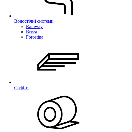
Водостічні системи
Rainway
Bryza
Forostina
Софіти