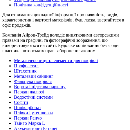
Політика конфіденційності
Для отримання докладної інформації про наявність, видів,
характеристик і вартості матеріалів, будь ласка, звертайтеся в
офіс продажів.
Компанія Айрон-Трейд володіє винятковими авторськими
правами на графічні та фотографічні зображення, що
використовуються на сайті. Будь-яке копіювання без згоди
власника авторських прав заборонено законом.
Металочерепиця та елементи для покрівлі
Профнастил
Штахетник
Металевий сайдинг
Фальцева покрівля
Ворота і підстава паркану
Паркан жалюзі
Водостічні системи
Софіти
Полікарбонат
Плівки і утеплювач
Паркан Ранчо
Твінго Марка L
Акумуляторні Батареї