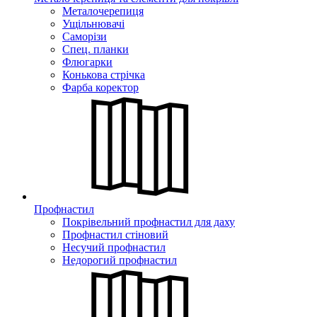
Металочерепиця
Ущільнювачі
Саморізи
Спец. планки
Флюгарки
Конькова стрічка
Фарба коректор
Профнастил
Покрівельний профнастил для даху
Профнастил стіновий
Несучий профнастил
Недорогий профнастил