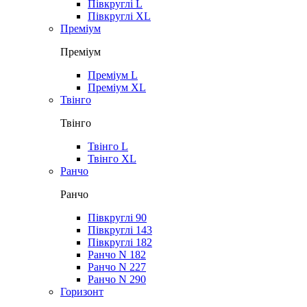
Півкруглі L
Півкруглі XL
Преміум
Преміум
Преміум L
Преміум XL
Твінго
Твінго
Твінго L
Твінго XL
Ранчо
Ранчо
Півкруглі 90
Півкруглі 143
Півкруглі 182
Ранчо N 182
Ранчо N 227
Ранчо N 290
Горизонт