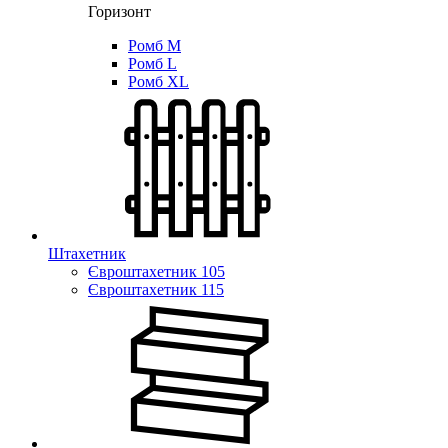
Горизонт
Ромб M
Ромб L
Ромб XL
Штахетник
Євроштахетник 105
Євроштахетник 115