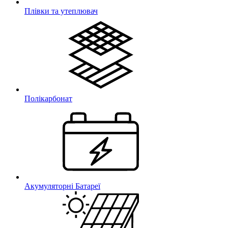
Плівки та утеплювач
Полікарбонат
Акумуляторні Батареї