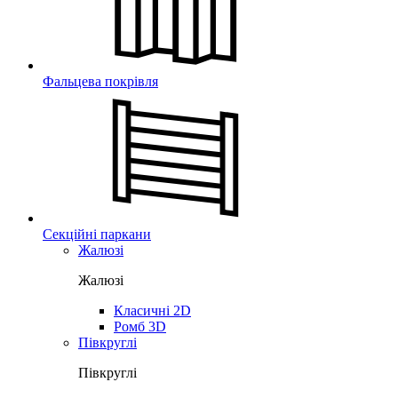
Фальцева покрівля
Секційні паркани
Жалюзі
Жалюзі
Класичні 2D
Ромб 3D
Півкруглі
Півкруглі