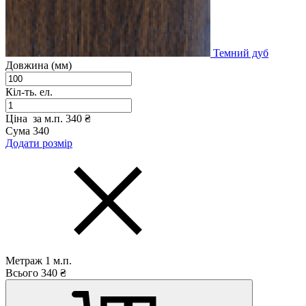
Темний дуб
Довжина (мм)
Кіл-ть. ел.
Ціна за м.п.
340 ₴
Сума
340
Додати розмір
Метраж
1
м.п.
Всього
340
₴