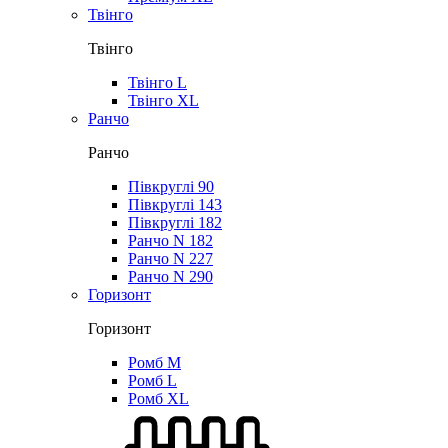
Твінго
Твінго
Твінго L
Твінго XL
Ранчо
Ранчо
Півкруглі 90
Півкруглі 143
Півкруглі 182
Ранчо N 182
Ранчо N 227
Ранчо N 290
Горизонт
Горизонт
Ромб M
Ромб L
Ромб XL