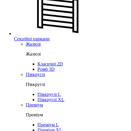
Секційні паркани
Жалюзі
Жалюзі
Класичні 2D
Ромб 3D
Півкруглі
Півкруглі
Півкруглі L
Півкруглі XL
Преміум
Преміум
Преміум L
Преміум XL