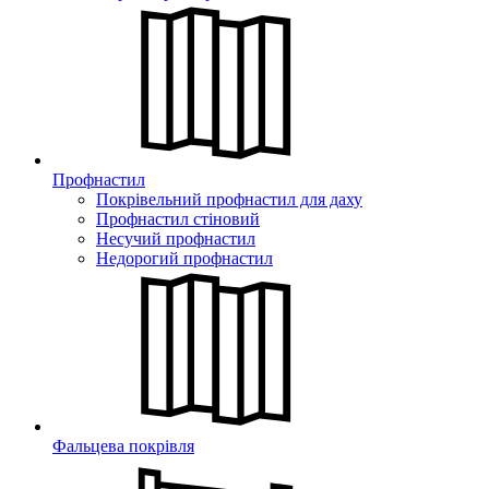
Профнастил
Покрівельний профнастил для даху
Профнастил стіновий
Несучий профнастил
Недорогий профнастил
Фальцева покрівля