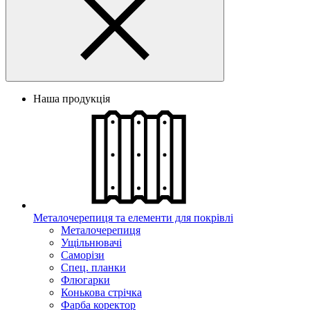
Наша продукція
Металочерепиця та елементи для покрівлі
Металочерепиця
Ущільнювачі
Саморізи
Спец. планки
Флюгарки
Конькова стрічка
Фарба коректор