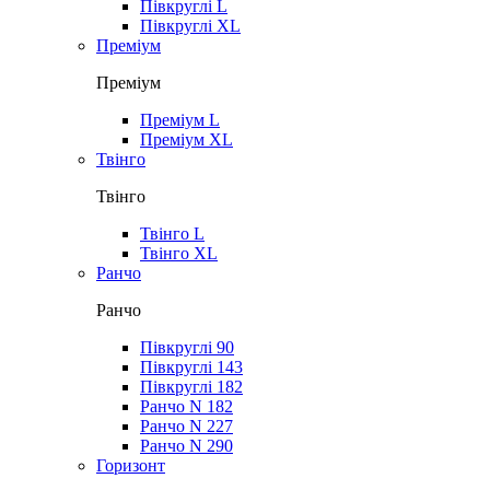
Півкруглі L
Півкруглі XL
Преміум
Преміум
Преміум L
Преміум XL
Твінго
Твінго
Твінго L
Твінго XL
Ранчо
Ранчо
Півкруглі 90
Півкруглі 143
Півкруглі 182
Ранчо N 182
Ранчо N 227
Ранчо N 290
Горизонт