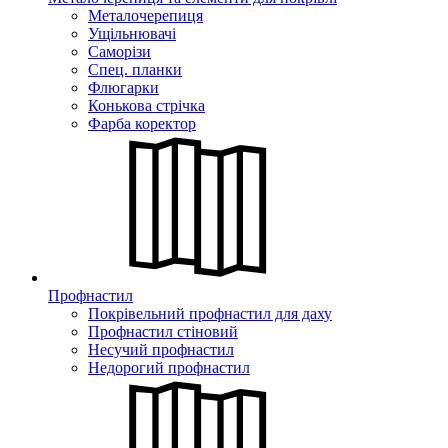
Металочерепиця
Ущільнювачі
Саморізи
Спец. планки
Флюгарки
Конькова стрічка
Фарба коректор
Профнастил
Покрівельний профнастил для даху
Профнастил стіновий
Несучий профнастил
Недорогий профнастил