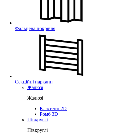
Фальцева покрівля
Секційні паркани
Жалюзі
Жалюзі
Класичні 2D
Ромб 3D
Півкруглі
Півкруглі