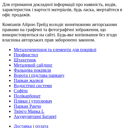
Для отримання докладної інформації про наявність, видів,
характеристик і вартості матеріалів, будь ласка, звертайтеся в
офіс продажів.
Компанія Айрон-Трейд володіє винятковими авторськими
правами на графічні та фотографічні зображення, що
використовуються на сайті. Будь-яке копіювання без згоди
власника авторських прав заборонено законом.
Металочерепиця та елементи для покрівлі
Профнастил
Штахетник
Металевий сайдинг
Фальцева покрівля
Ворота і підстава паркану
Паркан жалюзі
Водостічні системи
Софіти
Полікарбонат
Плівки і утеплювач
Паркан Ранчо
Твінго Марка L
Акумуляторні Батареї
Доставка і оплата