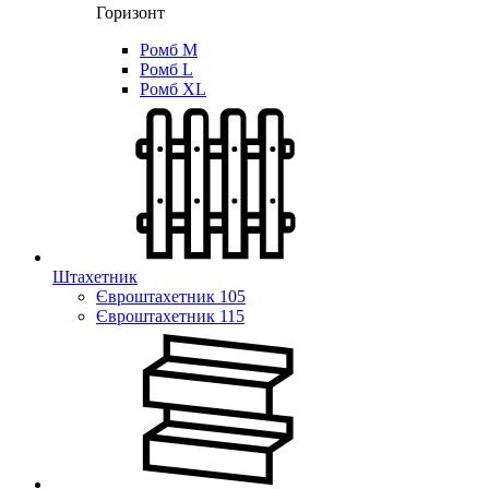
Горизонт
Ромб M
Ромб L
Ромб XL
Штахетник
Євроштахетник 105
Євроштахетник 115