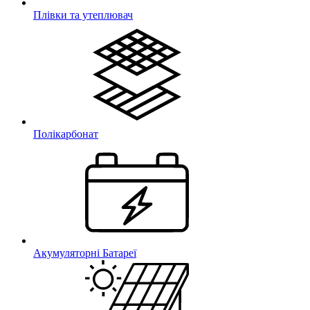
Плівки та утеплювач
Полікарбонат
Акумуляторні Батареї