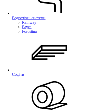
Водостічні системи
Rainway
Bryza
Forostina
Софіти