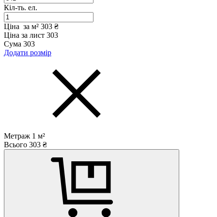
Кіл-ть. ел.
Ціна за м²
303 ₴
Ціна за лист
303
Сума
303
Додати розмір
Метраж
1
м²
Всього
303
₴