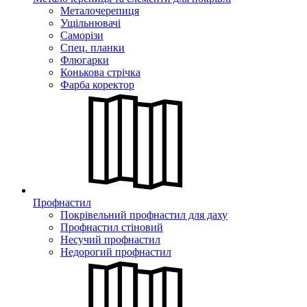
Металочерепиця
Ущільнювачі
Саморізи
Спец. планки
Флюгарки
Конькова стрічка
Фарба коректор
Профнастил
Покрівельний профнастил для даху
Профнастил стіновий
Несучий профнастил
Недорогий профнастил