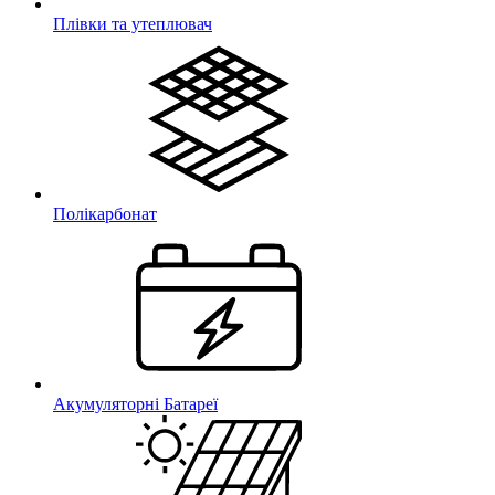
Плівки та утеплювач
Полікарбонат
Акумуляторні Батареї