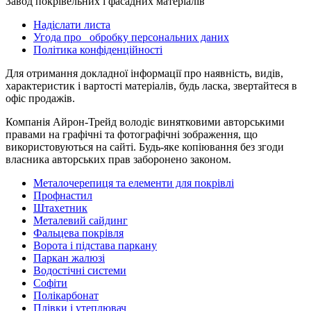
Завод покрівельних і фасадних матеріалів
Надіслати листа
Угода про обробку персональних даних
Політика конфіденційності
Для отримання докладної інформації про наявність, видів,
характеристик і вартості матеріалів, будь ласка, звертайтеся в
офіс продажів.
Компанія Айрон-Трейд володіє винятковими авторськими
правами на графічні та фотографічні зображення, що
використовуються на сайті. Будь-яке копіювання без згоди
власника авторських прав заборонено законом.
Металочерепиця та елементи для покрівлі
Профнастил
Штахетник
Металевий сайдинг
Фальцева покрівля
Ворота і підстава паркану
Паркан жалюзі
Водостічні системи
Софіти
Полікарбонат
Плівки і утеплювач