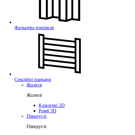
Фальцева покрівля
Секційні паркани
Жалюзі
Жалюзі
Класичні 2D
Ромб 3D
Півкруглі
Півкруглі