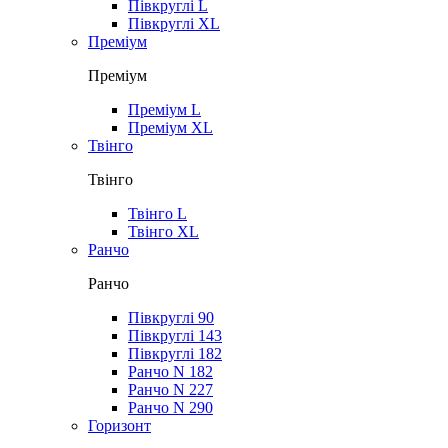
Півкруглі L
Півкруглі XL
Преміум
Преміум
Преміум L
Преміум XL
Твінго
Твінго
Твінго L
Твінго XL
Ранчо
Ранчо
Півкруглі 90
Півкруглі 143
Півкруглі 182
Ранчо N 182
Ранчо N 227
Ранчо N 290
Горизонт