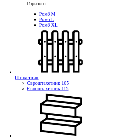
Горизонт
Ромб M
Ромб L
Ромб XL
Штахетник
Євроштахетник 105
Євроштахетник 115