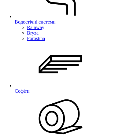
Водостічні системи
Rainway
Bryza
Forostina
Софіти