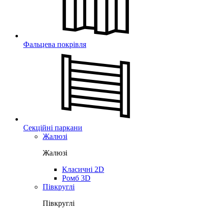
Фальцева покрівля
Секційні паркани
Жалюзі
Жалюзі
Класичні 2D
Ромб 3D
Півкруглі
Півкруглі