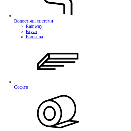
Водостічні системи
Rainway
Bryza
Forostina
Софіти