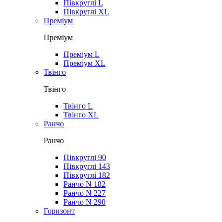
Півкруглі L
Півкруглі XL
Преміум
Преміум
Преміум L
Преміум XL
Твінго
Твінго
Твінго L
Твінго XL
Ранчо
Ранчо
Півкруглі 90
Півкруглі 143
Півкруглі 182
Ранчо N 182
Ранчо N 227
Ранчо N 290
Горизонт