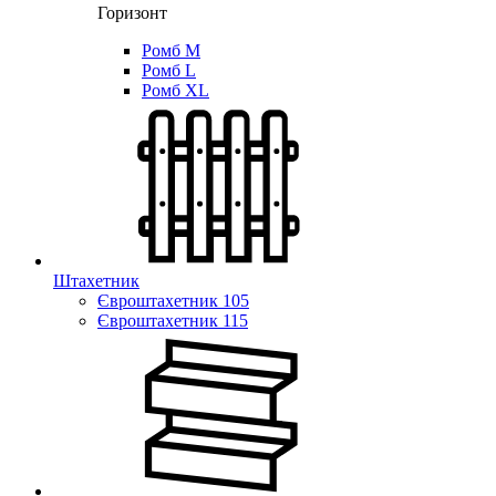
Горизонт
Ромб M
Ромб L
Ромб XL
Штахетник
Євроштахетник 105
Євроштахетник 115