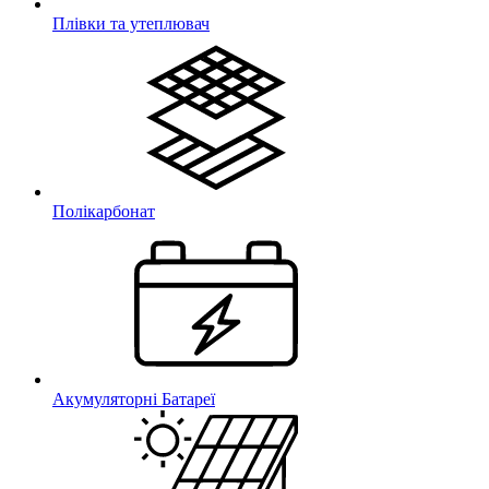
Плівки та утеплювач
Полікарбонат
Акумуляторні Батареї