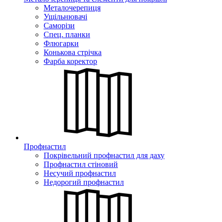
Металочерепиця
Ущільнювачі
Саморізи
Спец. планки
Флюгарки
Конькова стрічка
Фарба коректор
Профнастил
Покрівельний профнастил для даху
Профнастил стіновий
Несучий профнастил
Недорогий профнастил