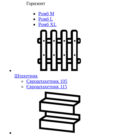
Горизонт
Ромб M
Ромб L
Ромб XL
Штахетник
Євроштахетник 105
Євроштахетник 115