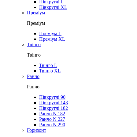
Півкруглі L
Півкруглі XL
Преміум
Преміум
Преміум L
Преміум XL
Твінго
Твінго
Твінго L
Твінго XL
Ранчо
Ранчо
Півкруглі 90
Півкруглі 143
Півкруглі 182
Ранчо N 182
Ранчо N 227
Ранчо N 290
Горизонт