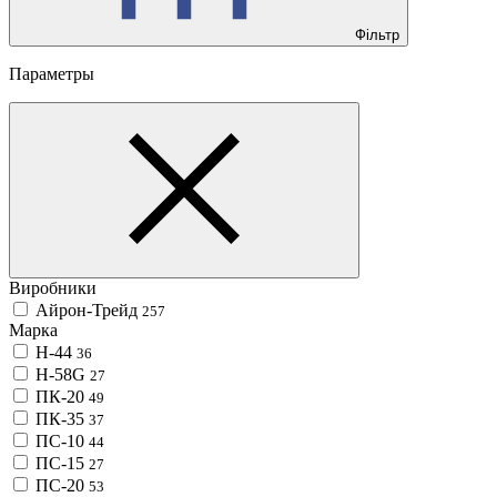
Фільтр
Параметры
Виробники
Айрон-Трейд
257
Марка
H-44
36
Н-58G
27
ПК-20
49
ПК-35
37
ПС-10
44
ПС-15
27
ПС-20
53