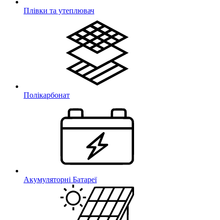
Плівки та утеплювач
Полікарбонат
Акумуляторні Батареї