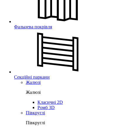
Фальцева покрівля
Секційні паркани
Жалюзі
Жалюзі
Класичні 2D
Ромб 3D
Півкруглі
Півкруглі