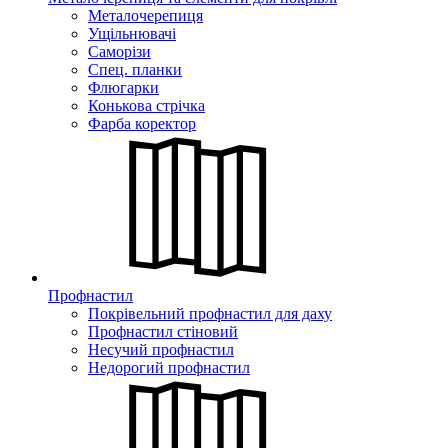
Металочерепиця
Ущільнювачі
Саморізи
Спец. планки
Флюгарки
Конькова стрічка
Фарба коректор
Профнастил
Покрівельний профнастил для даху
Профнастил стіновий
Несучий профнастил
Недорогий профнастил