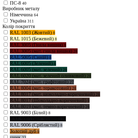
ПС-8
40
Виробник металу
Німеччина
64
Україна
311
Колір покриття
RAL 1003 (Жовтий)
8
RAL 1015 (Бежевий)
8
RAL 3005 (Гнила вишня)
8
RAL 3005 (мат. гнила вишня)
28
RAL 5005 (Синій)
8
RAL 6005 (Зелений)
8
RAL 6005 (мат. зелений)
28
RAL 6020 (мат. зелений оливковий)
28
RAL 7024 (мат. графітовий)
27
RAL 8004 (мат. теракотовий)
28
RAL 8017 (мат. шоколадно-коричневий)
28
RAL 8017 (Шоколадно-коричневий)
9
RAL 8019 (мат. темно-коричневий)
28
RAL 9003 (Білий)
8
RAL 9005 (мат. чорний)
28
RAL 9006 (Сріблястий)
8
Золотий дуб
9
цинк
22