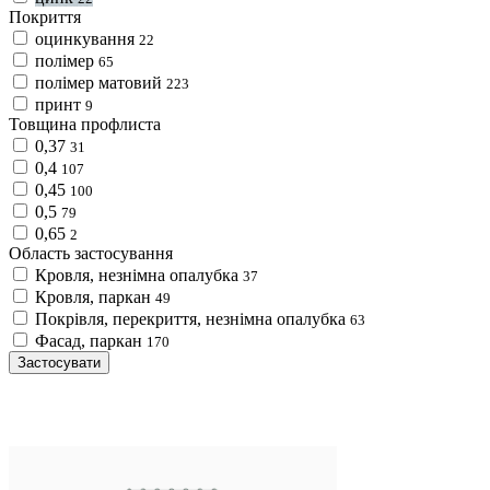
Покриття
оцинкування
22
полімер
65
полімер матовий
223
принт
9
Товщина профлиста
0,37
31
0,4
107
0,45
100
0,5
79
0,65
2
Область застосування
Кровля, незнімна опалубка
37
Кровля, паркан
49
Покрівля, перекриття, незнімна опалубка
63
Фасад, паркан
170
Застосувати