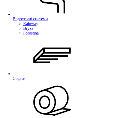
Водостічні системи
Rainway
Bryza
Forostina
Софіти