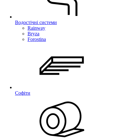
Водостічні системи
Rainway
Bryza
Forostina
Софіти