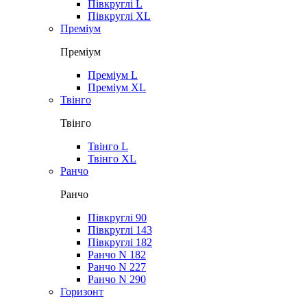
Півкруглі L
Півкруглі XL
Преміум
Преміум
Преміум L
Преміум XL
Твінго
Твінго
Твінго L
Твінго XL
Ранчо
Ранчо
Півкруглі 90
Півкруглі 143
Півкруглі 182
Ранчо N 182
Ранчо N 227
Ранчо N 290
Горизонт