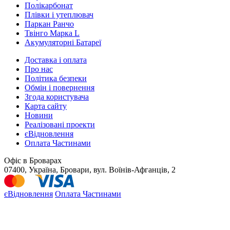
Полікарбонат
Плівки і утеплювач
Паркан Ранчо
Твінго Марка L
Акумуляторні Батареї
Доставка і оплата
Про нас
Політика безпеки
Обмін і повернення
Згода користувача
Карта сайту
Новини
Реалізовані проекти
єВідновлення
Оплата Частинами
Офіс в Броварах
07400, Україна, Бровари, вул. Воїнів-Афганців, 2
єВідновлення
Оплата Частинами