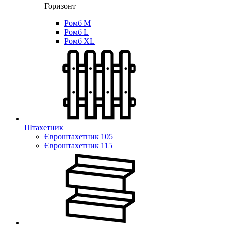
Горизонт
Ромб M
Ромб L
Ромб XL
Штахетник
Євроштахетник 105
Євроштахетник 115