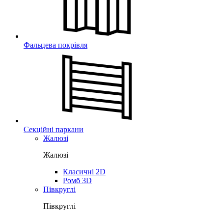
Фальцева покрівля
Секційні паркани
Жалюзі
Жалюзі
Класичні 2D
Ромб 3D
Півкруглі
Півкруглі