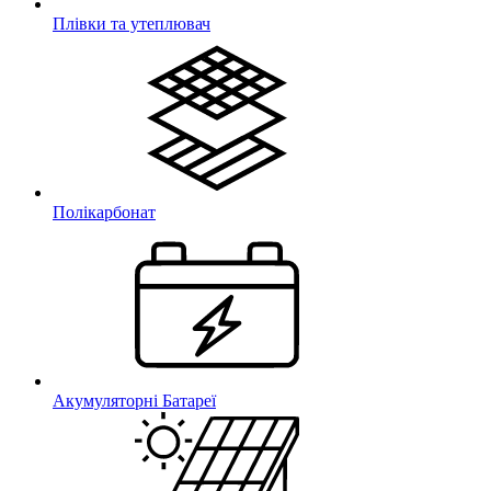
Плівки та утеплювач
Полікарбонат
Акумуляторні Батареї