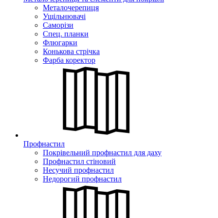
Металочерепиця
Ущільнювачі
Саморізи
Спец. планки
Флюгарки
Конькова стрічка
Фарба коректор
Профнастил
Покрівельний профнастил для даху
Профнастил стіновий
Несучий профнастил
Недорогий профнастил