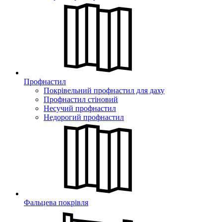
Профнастил
Покрівельний профнастил для даху
Профнастил стіновий
Несучий профнастил
Недорогий профнастил
Фальцева покрівля