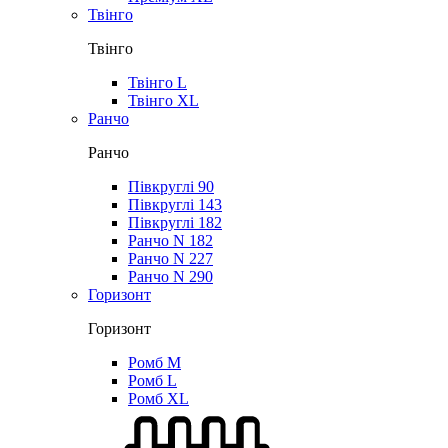
Твінго
Твінго
Твінго L
Твінго XL
Ранчо
Ранчо
Півкруглі 90
Півкруглі 143
Півкруглі 182
Ранчо N 182
Ранчо N 227
Ранчо N 290
Горизонт
Горизонт
Ромб M
Ромб L
Ромб XL