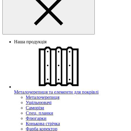
Наша продукція
Металочерепиця та елементи для покрівлі
Металочерепиця
Ущільнювачі
Саморізи
Спец. планки
Флюгарки
Конькова стрічка
Фарба коректор