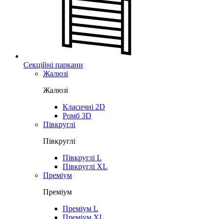
Секційні паркани
Жалюзі
Жалюзі
Класичні 2D
Ромб 3D
Півкруглі
Півкруглі
Півкруглі L
Півкруглі XL
Преміум
Преміум
Преміум L
Преміум XL