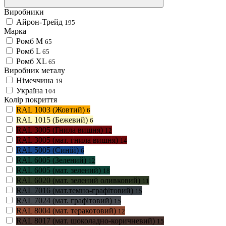
Виробники
Айрон-Трейд
195
Марка
Ромб M
65
Ромб L
65
Ромб XL
65
Виробник металу
Німеччина
19
Україна
104
Колір покриття
RAL 1003 (Жовтий)
6
RAL 1015 (Бежевий)
6
RAL 3005 (Гнила вишня)
12
RAL 3005 (мат. гнила вишня)
14
RAL 5005 (Синій)
6
RAL 6005 (Зелений)
12
RAL 6005 (мат. зелений)
18
RAL 6020 (мат. зелений оливковий)
11
RAL 7016 (мат.темно-графітовий)
15
RAL 7024 (мат. графітовий)
15
RAL 8004 (мат. теракотовий)
12
RAL 8017 (мат. шоколадно-коричневий)
15