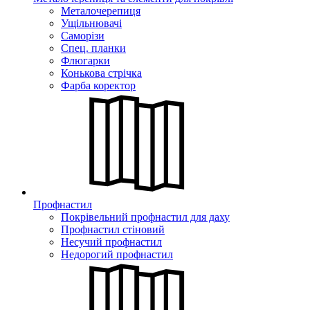
Металочерепиця
Ущільнювачі
Саморізи
Спец. планки
Флюгарки
Конькова стрічка
Фарба коректор
Профнастил
Покрівельний профнастил для даху
Профнастил стіновий
Несучий профнастил
Недорогий профнастил