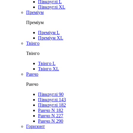
Півкруглі L
Півкруглі XL
Преміум
Преміум
Преміум L
Преміум XL
Твінго
Твінго
Твінго L
Твінго XL
Ранчо
Ранчо
Півкруглі 90
Півкруглі 143
Півкруглі 182
Ранчо N 182
Ранчо N 227
Ранчо N 290
Горизонт