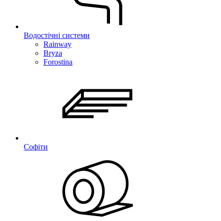
Водостічні системи
Rainway
Bryza
Forostina
Софіти