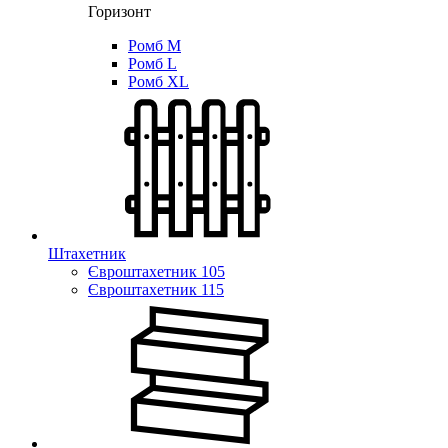
Горизонт
Ромб M
Ромб L
Ромб XL
Штахетник
Євроштахетник 105
Євроштахетник 115