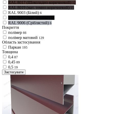
RAL 8017 (Шоколадно-коричневий)
12
RAL 8019 (мат. темно-коричневий)
15
RAL 9003 (Білий)
6
RAL 9005 (мат. чорний)
15
RAL 9006 (Сріблястий)
6
Покриття
полімер
66
полімер матовий
129
Область застосування
Паркан
195
Товщина
0,4
87
0,45
89
0,5
19
Застосувати