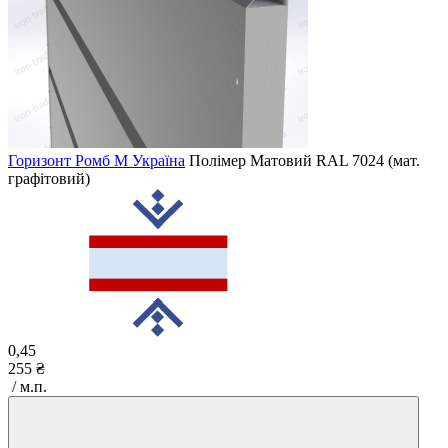
Горизонт Ромб M Україна
Полімер Матовий
RAL 7024 (мат.
графітовий)
0,45
255 ₴
/ м.п.