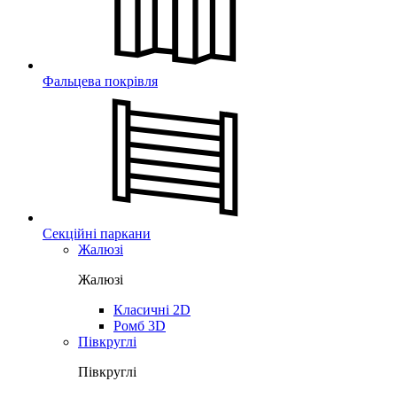
Фальцева покрівля
Секційні паркани
Жалюзі
Жалюзі
Класичні 2D
Ромб 3D
Півкруглі
Півкруглі