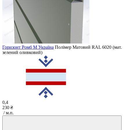
Горизонт Ромб M Україна
Полімер Матовий
RAL 6020 (мат.
зелений оливковий)
0,4
230 ₴
/ м.п.