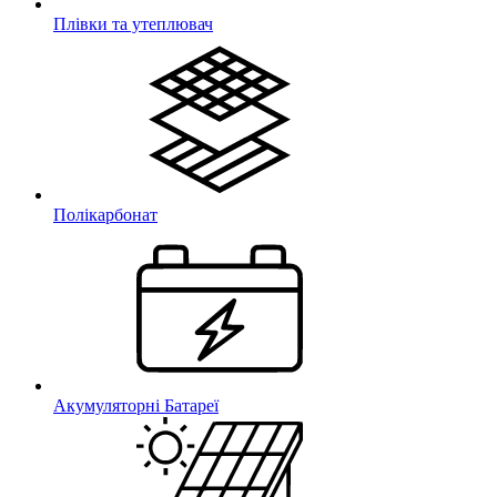
Плівки та утеплювач
Полікарбонат
Акумуляторні Батареї