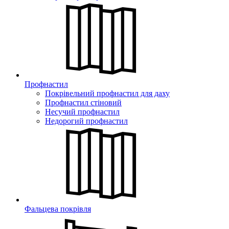
Профнастил
Покрівельний профнастил для даху
Профнастил стіновий
Несучий профнастил
Недорогий профнастил
Фальцева покрівля