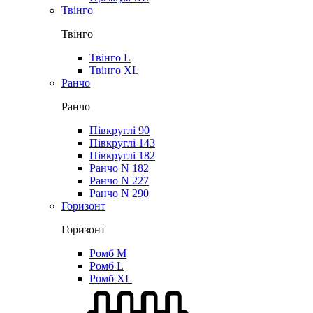
Твінго
Твінго
Твінго L
Твінго XL
Ранчо
Ранчо
Півкруглі 90
Півкруглі 143
Півкруглі 182
Ранчо N 182
Ранчо N 227
Ранчо N 290
Горизонт
Горизонт
Ромб M
Ромб L
Ромб XL