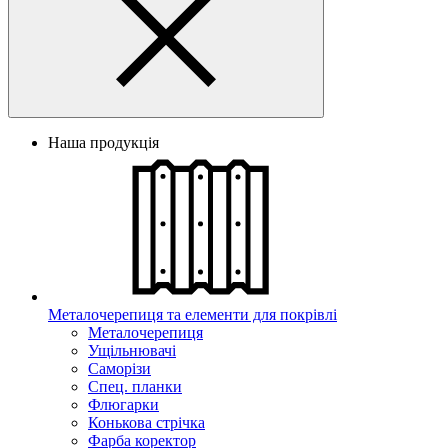
Наша продукція
Металочерепиця та елементи для покрівлі
Металочерепиця
Ущільнювачі
Саморізи
Спец. планки
Флюгарки
Конькова стрічка
Фарба коректор