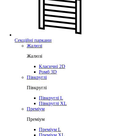
Секційні паркани
Жалюзі
Жалюзі
Класичні 2D
Ромб 3D
Півкруглі
Півкруглі
Півкруглі L
Півкруглі XL
Преміум
Преміум
Преміум L
Преміум XL