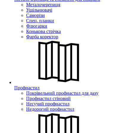
Металочерепиця
Ущільнювачі
Саморізи
Спец. планки
Флюгарки
Конькова стрічка
Фарба коректор
Профнастил
Покрівельний профнастил для даху
Профнастил стіновий
Несучий профнастил
Недорогий профнастил