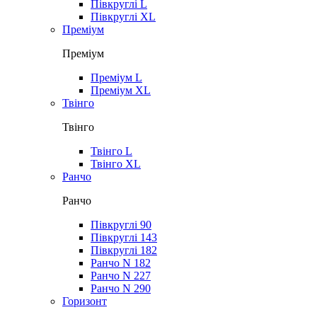
Півкруглі L
Півкруглі XL
Преміум
Преміум
Преміум L
Преміум XL
Твінго
Твінго
Твінго L
Твінго XL
Ранчо
Ранчо
Півкруглі 90
Півкруглі 143
Півкруглі 182
Ранчо N 182
Ранчо N 227
Ранчо N 290
Горизонт