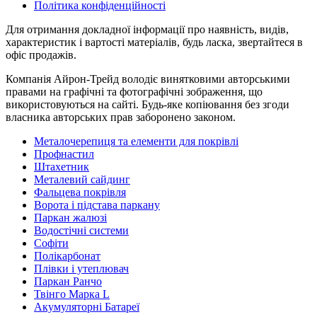
Політика конфіденційності
Для отримання докладної інформації про наявність, видів,
характеристик і вартості матеріалів, будь ласка, звертайтеся в
офіс продажів.
Компанія Айрон-Трейд володіє винятковими авторськими
правами на графічні та фотографічні зображення, що
використовуються на сайті. Будь-яке копіювання без згоди
власника авторських прав заборонено законом.
Металочерепиця та елементи для покрівлі
Профнастил
Штахетник
Металевий сайдинг
Фальцева покрівля
Ворота і підстава паркану
Паркан жалюзі
Водостічні системи
Софіти
Полікарбонат
Плівки і утеплювач
Паркан Ранчо
Твінго Марка L
Акумуляторні Батареї