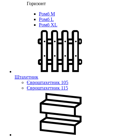
Горизонт
Ромб M
Ромб L
Ромб XL
Штахетник
Євроштахетник 105
Євроштахетник 115