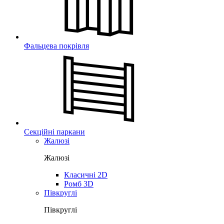
Фальцева покрівля
Секційні паркани
Жалюзі
Жалюзі
Класичні 2D
Ромб 3D
Півкруглі
Півкруглі