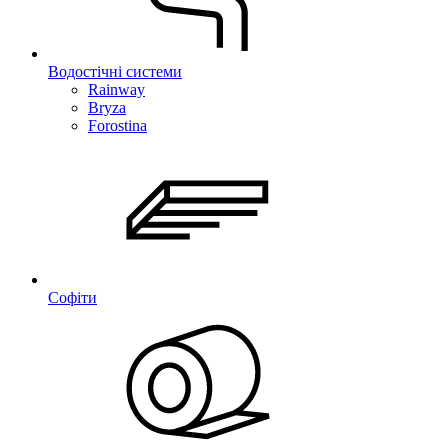
Водостічні системи
Rainway
Bryza
Forostina
Софіти