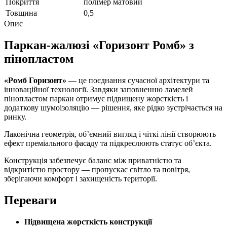
Покриття
полімер матовий
Товщина
0,5
Опис
Паркан-жалюзі «Горизонт Ромб» з
пінопластом
«Ромб Горизонт»
— це поєднання сучасної архітектури та
інноваційної технології. Завдяки заповненню ламелей
пінопластом паркан отримує підвищену жорсткість і
додаткову шумоізоляцію — рішення, яке рідко зустрічається на
ринку.
Лаконічна геометрія, об’ємний вигляд і чіткі лінії створюють
ефект преміального фасаду та підкреслюють статус об’єкта.
Конструкція забезпечує баланс між приватністю та
відкритістю простору — пропускає світло та повітря,
зберігаючи комфорт і захищеність території.
Переваги
Підвищена жорсткість конструкції