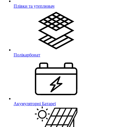
Плівки та утеплювач
Полікарбонат
Акумуляторні Батареї