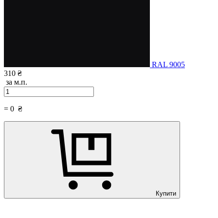
RAL 9005
310 ₴
за м.п.
=
0
₴
Купити