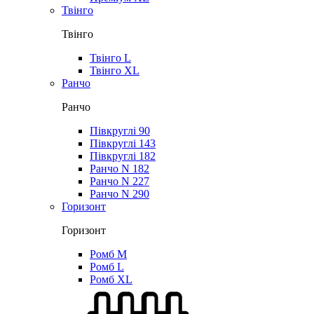
Твінго
Твінго
Твінго L
Твінго XL
Ранчо
Ранчо
Півкруглі 90
Півкруглі 143
Півкруглі 182
Ранчо N 182
Ранчо N 227
Ранчо N 290
Горизонт
Горизонт
Ромб M
Ромб L
Ромб XL