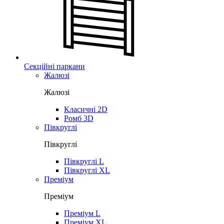
Секційні паркани
Жалюзі
Жалюзі
Класичні 2D
Ромб 3D
Півкруглі
Півкруглі
Півкруглі L
Півкруглі XL
Преміум
Преміум
Преміум L
Преміум XL