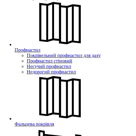
Профнастил
Покрівельний профнастил для даху
Профнастил стіновий
Несучий профнастил
Недорогий профнастил
Фальцева покрівля