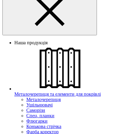
Наша продукція
Металочерепиця та елементи для покрівлі
Металочерепиця
Ущільнювачі
Саморізи
Спец. планки
Флюгарки
Конькова стрічка
Фарба коректор