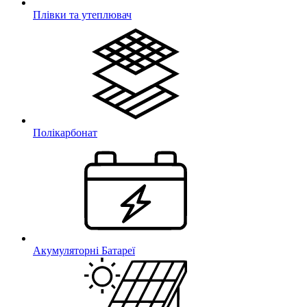
Плівки та утеплювач
Полікарбонат
Акумуляторні Батареї