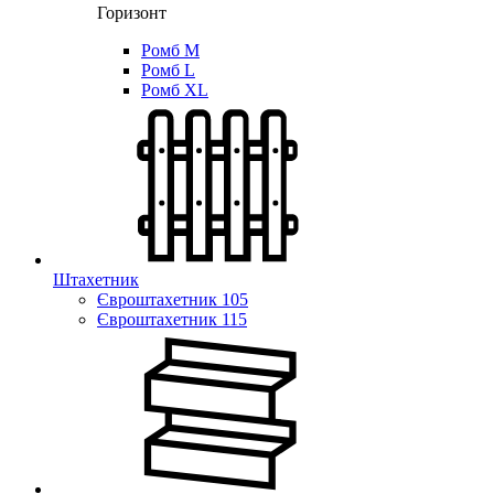
Горизонт
Ромб M
Ромб L
Ромб XL
Штахетник
Євроштахетник 105
Євроштахетник 115