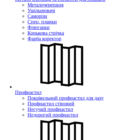
Металочерепиця
Ущільнювачі
Саморізи
Спец. планки
Флюгарки
Конькова стрічка
Фарба коректор
Профнастил
Покрівельний профнастил для даху
Профнастил стіновий
Несучий профнастил
Недорогий профнастил