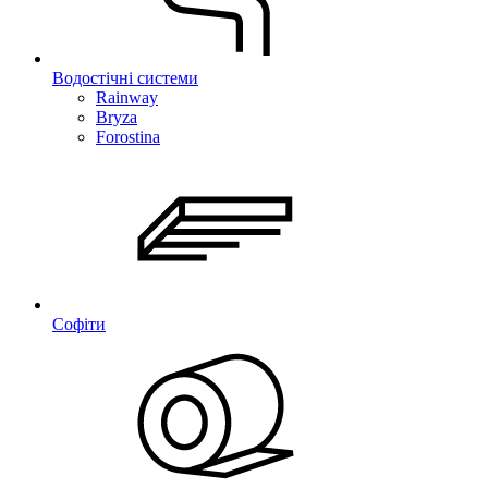
Водостічні системи
Rainway
Bryza
Forostina
Софіти