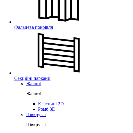
Фальцева покрівля
Секційні паркани
Жалюзі
Жалюзі
Класичні 2D
Ромб 3D
Півкруглі
Півкруглі