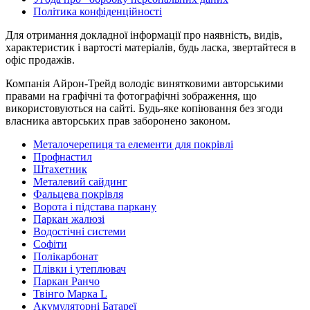
Політика конфіденційності
Для отримання докладної інформації про наявність, видів,
характеристик і вартості матеріалів, будь ласка, звертайтеся в
офіс продажів.
Компанія Айрон-Трейд володіє винятковими авторськими
правами на графічні та фотографічні зображення, що
використовуються на сайті. Будь-яке копіювання без згоди
власника авторських прав заборонено законом.
Металочерепиця та елементи для покрівлі
Профнастил
Штахетник
Металевий сайдинг
Фальцева покрівля
Ворота і підстава паркану
Паркан жалюзі
Водостічні системи
Софіти
Полікарбонат
Плівки і утеплювач
Паркан Ранчо
Твінго Марка L
Акумуляторні Батареї