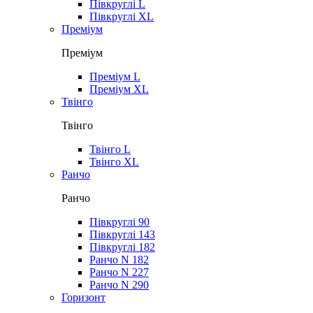
Півкруглі L
Півкруглі XL
Преміум
Преміум
Преміум L
Преміум XL
Твінго
Твінго
Твінго L
Твінго XL
Ранчо
Ранчо
Півкруглі 90
Півкруглі 143
Півкруглі 182
Ранчо N 182
Ранчо N 227
Ранчо N 290
Горизонт