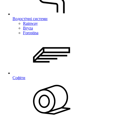
Водостічні системи
Rainway
Bryza
Forostina
Софіти