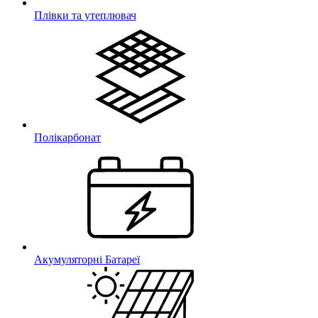
Плівки та утеплювач
Полікарбонат
Акумуляторні Батареї