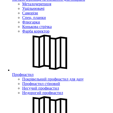
Металочерепиця
Ущільнювачі
Саморізи
Спец. планки
Флюгарки
Конькова стрічка
Фарба коректор
Профнастил
Покрівельний профнастил для даху
Профнастил стіновий
Несучий профнастил
Недорогий профнастил