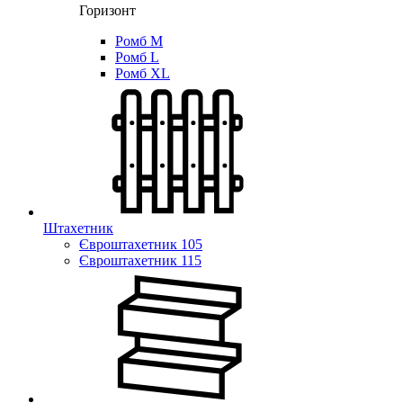
Горизонт
Ромб M
Ромб L
Ромб XL
Штахетник
Євроштахетник 105
Євроштахетник 115