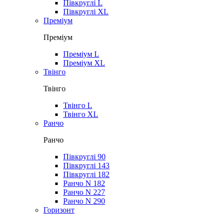
Півкруглі L
Півкруглі XL
Преміум
Преміум
Преміум L
Преміум XL
Твінго
Твінго
Твінго L
Твінго XL
Ранчо
Ранчо
Півкруглі 90
Півкруглі 143
Півкруглі 182
Ранчо N 182
Ранчо N 227
Ранчо N 290
Горизонт