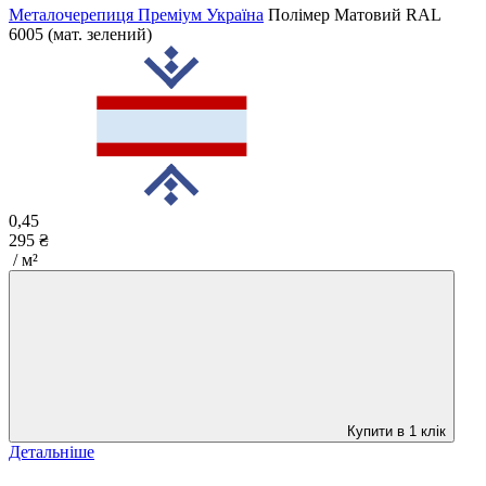
Металочерепиця Преміум Україна
Полімер Матовий
RAL
6005 (мат. зелений)
0,45
295 ₴
/ м²
Купити в 1 клік
Детальніше