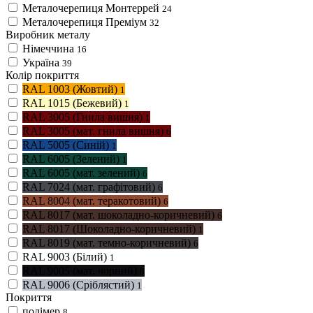
Металочерепиця Монтеррей
24
Металочерепиця Преміум
32
Виробник металу
Німеччина
16
Україна
39
Колір покриття
RAL 1003 (Жовтий)
1
RAL 1015 (Бежевий)
1
RAL 3005 (Гнила вишня)
1
RAL 3005 (мат. гнила вишня)
6
RAL 5005 (Синій)
1
RAL 6005 (Зелений)
1
RAL 6005 (мат. зелений)
6
RAL 7024 (мат. графітовий)
6
RAL 8004 (мат. теракотовий)
6
RAL 8017 (мат. шоколадно-коричневий)
6
RAL 8017 (Шоколадно-коричневий)
1
RAL 8019 (мат. темно-коричневий)
6
RAL 9003 (Білий)
1
RAL 9005 (мат. чорний)
6
RAL 9006 (Сріблястий)
1
Покриття
полімер
8