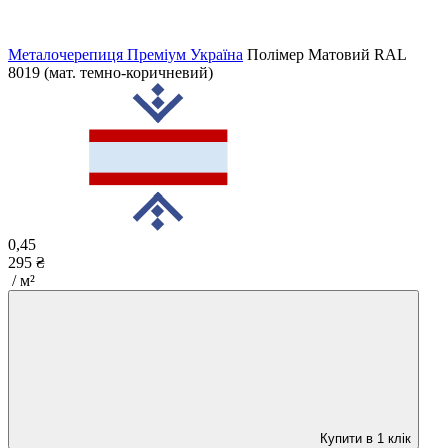
Металочерепиця Преміум Україна
Полімер Матовий
RAL
8019 (мат. темно-коричневий)
0,45
295 ₴
/ м²
Купити в 1 клік