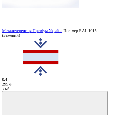
Металочерепиця Преміум Україна
Полімер
RAL 1015
(Бежевий)
0,4
295 ₴
/ м²