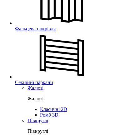
Фальцева покрівля
Секційні паркани
Жалюзі
Жалюзі
Класичні 2D
Ромб 3D
Півкруглі
Півкруглі