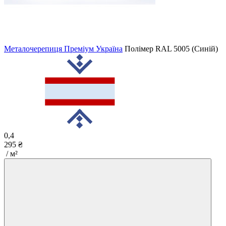
Металочерепиця Преміум Україна
Полімер
RAL 5005 (Синій)
0,4
295 ₴
/ м²