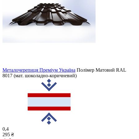
Металочерепиця Преміум Україна
Полімер Матовий
RAL
8017 (мат. шоколадно-коричневий)
0,4
295 ₴