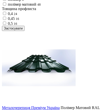
полімер матовий
48
Товщина профлиста
0,4
24
0,45
16
0,5
16
Застосувати
Металочерепиця Преміум Україна
Полімер Матовий
RAL