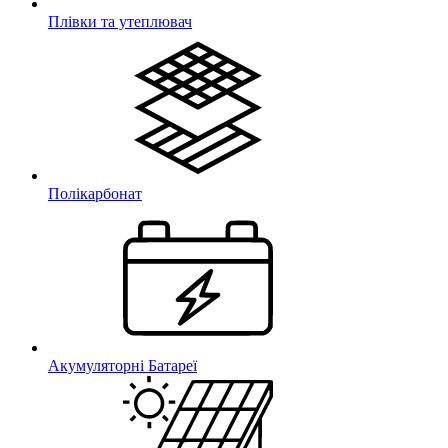
Плівки та утеплювач
Полікарбонат
Акумуляторні Батареї