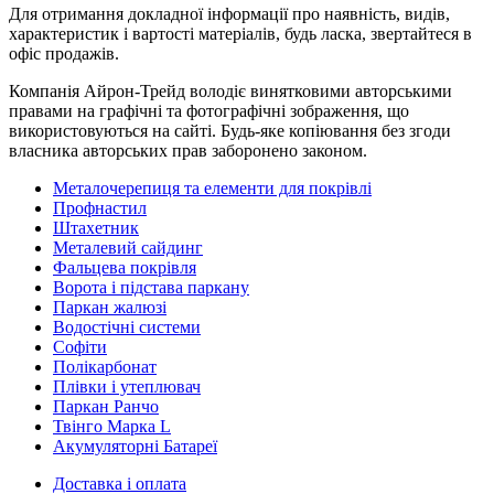
Для отримання докладної інформації про наявність, видів,
характеристик і вартості матеріалів, будь ласка, звертайтеся в
офіс продажів.
Компанія Айрон-Трейд володіє винятковими авторськими
правами на графічні та фотографічні зображення, що
використовуються на сайті. Будь-яке копіювання без згоди
власника авторських прав заборонено законом.
Металочерепиця та елементи для покрівлі
Профнастил
Штахетник
Металевий сайдинг
Фальцева покрівля
Ворота і підстава паркану
Паркан жалюзі
Водостічні системи
Софіти
Полікарбонат
Плівки і утеплювач
Паркан Ранчо
Твінго Марка L
Акумуляторні Батареї
Доставка і оплата