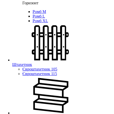
Горизонт
Ромб M
Ромб L
Ромб XL
Штахетник
Євроштахетник 105
Євроштахетник 115