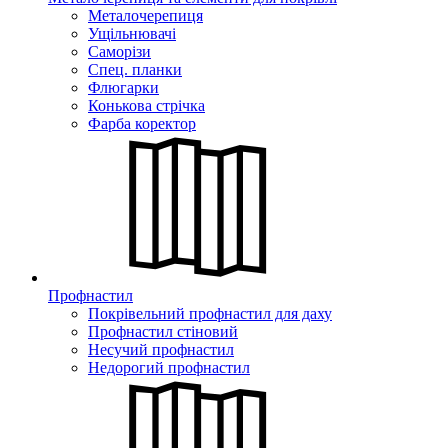
Металочерепиця
Ущільнювачі
Саморізи
Спец. планки
Флюгарки
Конькова стрічка
Фарба коректор
Профнастил
Покрівельний профнастил для даху
Профнастил стіновий
Несучий профнастил
Недорогий профнастил