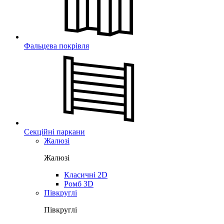
Фальцева покрівля
Секційні паркани
Жалюзі
Жалюзі
Класичні 2D
Ромб 3D
Півкруглі
Півкруглі