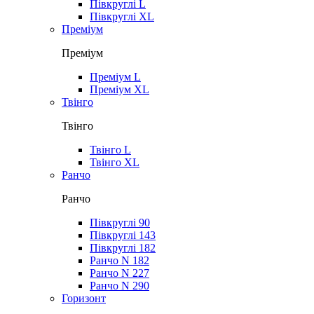
Півкруглі L
Півкруглі XL
Преміум
Преміум
Преміум L
Преміум XL
Твінго
Твінго
Твінго L
Твінго XL
Ранчо
Ранчо
Півкруглі 90
Півкруглі 143
Півкруглі 182
Ранчо N 182
Ранчо N 227
Ранчо N 290
Горизонт