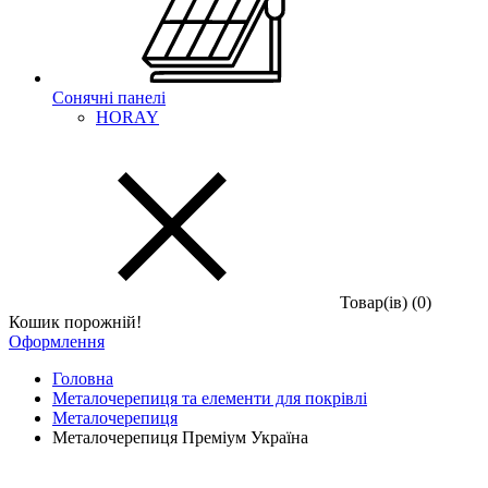
Сонячні панелі
HORAY
Товар(iв) (0)
Кошик порожній!
Оформлення
Головна
Металочерепиця та елементи для покрівлі
Металочерепиця
Металочерепиця Преміум Україна