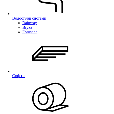
Водостічні системи
Rainway
Bryza
Forostina
Софіти