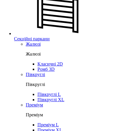
Секційні паркани
Жалюзі
Жалюзі
Класичні 2D
Ромб 3D
Півкруглі
Півкруглі
Півкруглі L
Півкруглі XL
Преміум
Преміум
Преміум L
Преміум XL