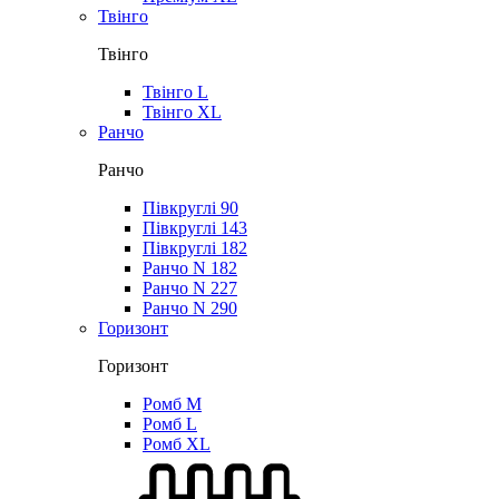
Твінго
Твінго
Твінго L
Твінго XL
Ранчо
Ранчо
Півкруглі 90
Півкруглі 143
Півкруглі 182
Ранчо N 182
Ранчо N 227
Ранчо N 290
Горизонт
Горизонт
Ромб M
Ромб L
Ромб XL