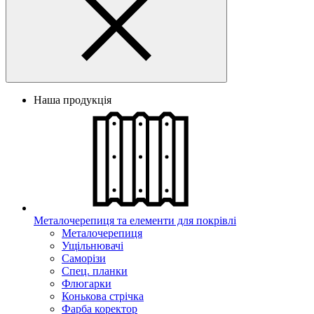
Наша продукція
Металочерепиця та елементи для покрівлі
Металочерепиця
Ущільнювачі
Саморізи
Спец. планки
Флюгарки
Конькова стрічка
Фарба коректор