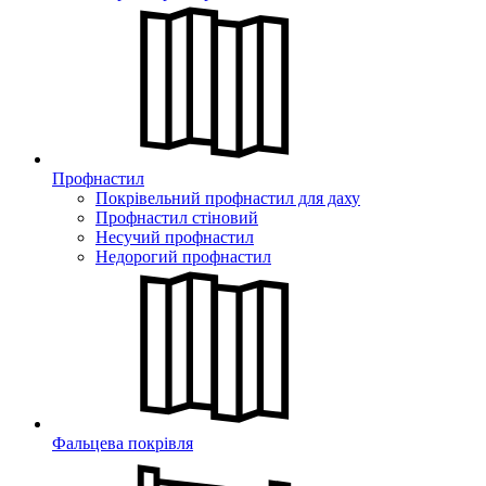
Профнастил
Покрівельний профнастил для даху
Профнастил стіновий
Несучий профнастил
Недорогий профнастил
Фальцева покрівля