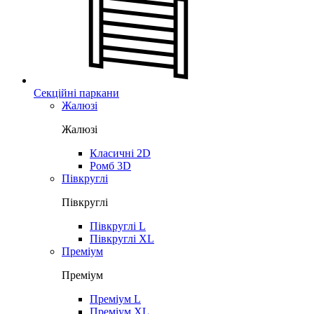
Секційні паркани
Жалюзі
Жалюзі
Класичні 2D
Ромб 3D
Півкруглі
Півкруглі
Півкруглі L
Півкруглі XL
Преміум
Преміум
Преміум L
Преміум XL