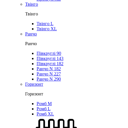
Твінго
Твінго
Твінго L
Твінго XL
Ранчо
Ранчо
Півкруглі 90
Півкруглі 143
Півкруглі 182
Ранчо N 182
Ранчо N 227
Ранчо N 290
Горизонт
Горизонт
Ромб M
Ромб L
Ромб XL