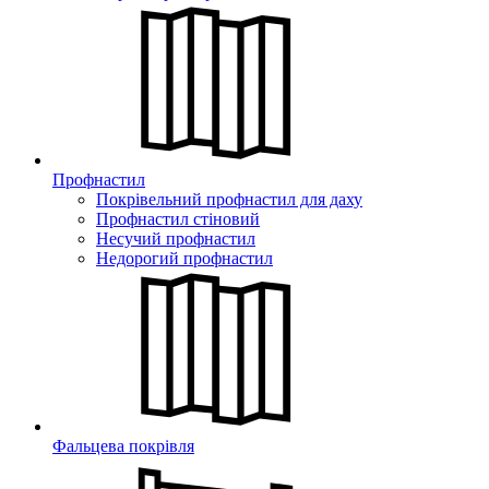
Профнастил
Покрівельний профнастил для даху
Профнастил стіновий
Несучий профнастил
Недорогий профнастил
Фальцева покрівля