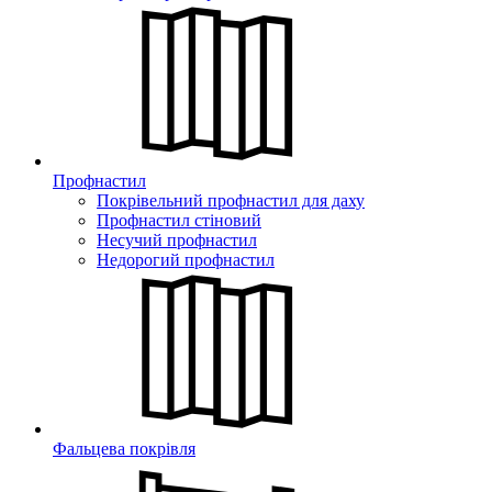
Профнастил
Покрівельний профнастил для даху
Профнастил стіновий
Несучий профнастил
Недорогий профнастил
Фальцева покрівля