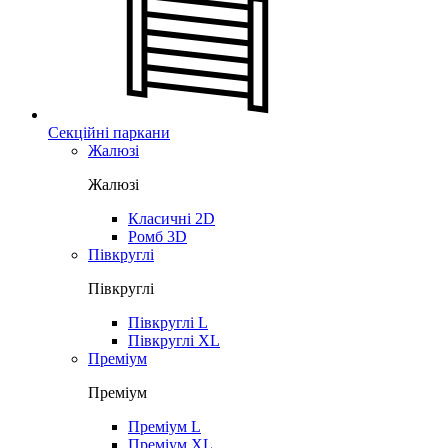
Секційні паркани
Жалюзі
Жалюзі
Класичні 2D
Ромб 3D
Півкруглі
Півкруглі
Півкруглі L
Півкруглі XL
Преміум
Преміум
Преміум L
Преміум XL