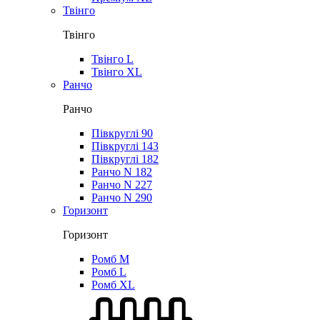
Твінго
Твінго
Твінго L
Твінго XL
Ранчо
Ранчо
Півкруглі 90
Півкруглі 143
Півкруглі 182
Ранчо N 182
Ранчо N 227
Ранчо N 290
Горизонт
Горизонт
Ромб M
Ромб L
Ромб XL