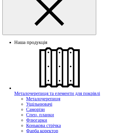
Наша продукція
Металочерепиця та елементи для покрівлі
Металочерепиця
Ущільнювачі
Саморізи
Спец. планки
Флюгарки
Конькова стрічка
Фарба коректор