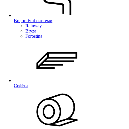
Водостічні системи
Rainway
Bryza
Forostina
Софіти