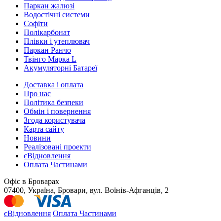
Паркан жалюзі
Водостічні системи
Софіти
Полікарбонат
Плівки і утеплювач
Паркан Ранчо
Твінго Марка L
Акумуляторні Батареї
Доставка і оплата
Про нас
Політика безпеки
Обмін і повернення
Згода користувача
Карта сайту
Новини
Реалізовані проекти
єВідновлення
Оплата Частинами
Офіс в Броварах
07400, Україна, Бровари, вул. Воїнів-Афганців, 2
єВідновлення
Оплата Частинами