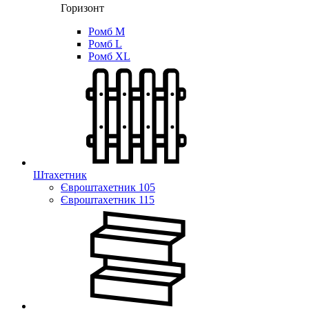
Горизонт
Ромб M
Ромб L
Ромб XL
Штахетник
Євроштахетник 105
Євроштахетник 115