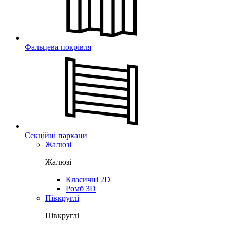
Фальцева покрівля
Секційні паркани
Жалюзі
Жалюзі
Класичні 2D
Ромб 3D
Півкруглі
Півкруглі