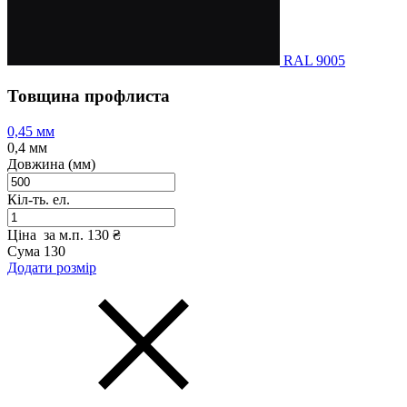
RAL 9005
Товщина профлиста
0,45 мм
0,4 мм
Довжина (мм)
Кіл-ть. ел.
Ціна за м.п.
130 ₴
Сума
130
Додати розмір