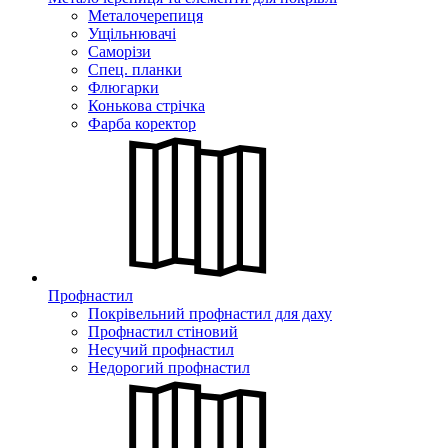
Металочерепиця
Ущільнювачі
Саморізи
Спец. планки
Флюгарки
Конькова стрічка
Фарба коректор
Профнастил
Покрівельний профнастил для даху
Профнастил стіновий
Несучий профнастил
Недорогий профнастил