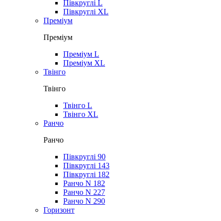
Півкруглі L
Півкруглі XL
Преміум
Преміум
Преміум L
Преміум XL
Твінго
Твінго
Твінго L
Твінго XL
Ранчо
Ранчо
Півкруглі 90
Півкруглі 143
Півкруглі 182
Ранчо N 182
Ранчо N 227
Ранчо N 290
Горизонт