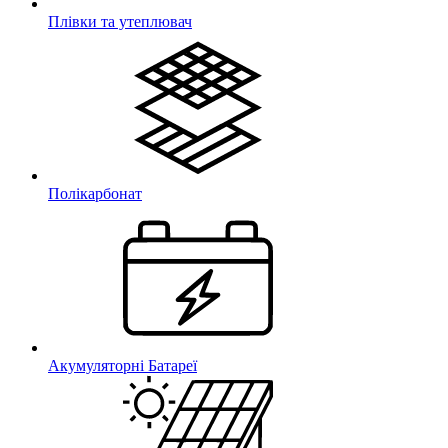
Плівки та утеплювач
Полікарбонат
Акумуляторні Батареї