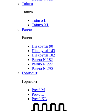
Твінго
Твінго
Твінго L
Твінго XL
Ранчо
Ранчо
Півкруглі 90
Півкруглі 143
Півкруглі 182
Ранчо N 182
Ранчо N 227
Ранчо N 290
Горизонт
Горизонт
Ромб M
Ромб L
Ромб XL