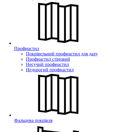
Профнастил
Покрівельний профнастил для даху
Профнастил стіновий
Несучий профнастил
Недорогий профнастил
Фальцева покрівля