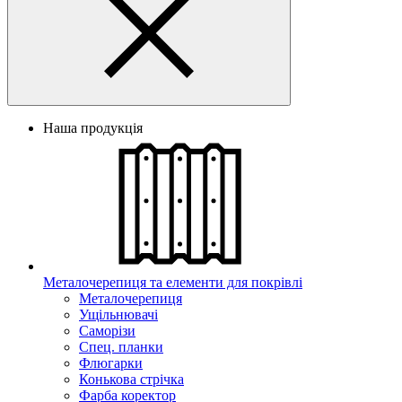
Наша продукція
Металочерепиця та елементи для покрівлі
Металочерепиця
Ущільнювачі
Саморізи
Спец. планки
Флюгарки
Конькова стрічка
Фарба коректор