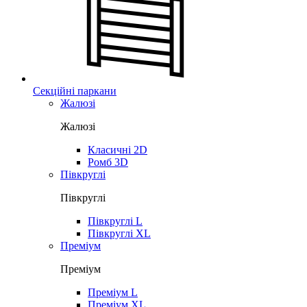
Секційні паркани
Жалюзі
Жалюзі
Класичні 2D
Ромб 3D
Півкруглі
Півкруглі
Півкруглі L
Півкруглі XL
Преміум
Преміум
Преміум L
Преміум XL