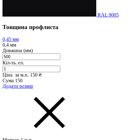
RAL 9005
Товщина профлиста
0,45 мм
0,4 мм
Довжина (мм)
Кіл-ть. ел.
Ціна за м.п.
150 ₴
Сума
150
Додати розмір
Метраж
1
м.п.