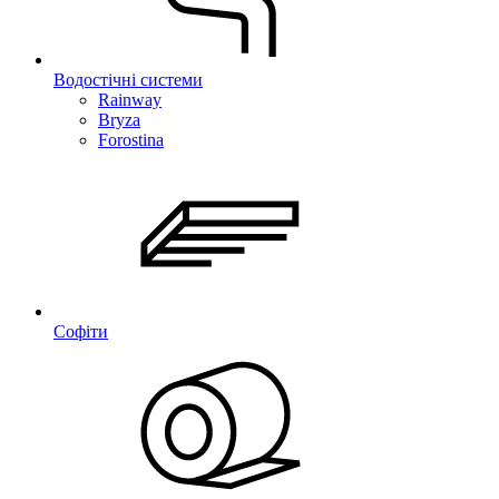
Водостічні системи
Rainway
Bryza
Forostina
Софіти