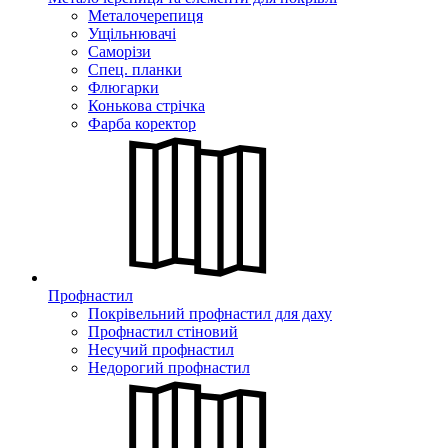
Металочерепиця
Ущільнювачі
Саморізи
Спец. планки
Флюгарки
Конькова стрічка
Фарба коректор
Профнастил
Покрівельний профнастил для даху
Профнастил стіновий
Несучий профнастил
Недорогий профнастил