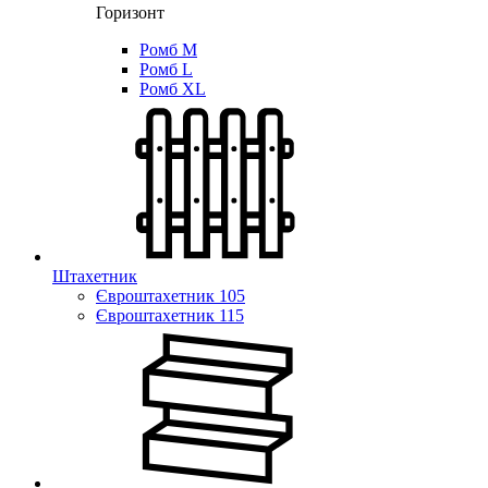
Горизонт
Ромб M
Ромб L
Ромб XL
Штахетник
Євроштахетник 105
Євроштахетник 115