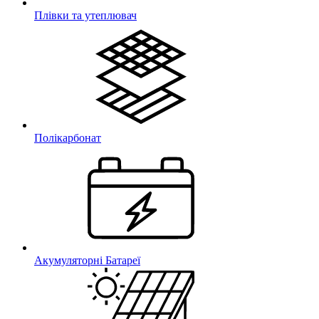
Плівки та утеплювач
Полікарбонат
Акумуляторні Батареї