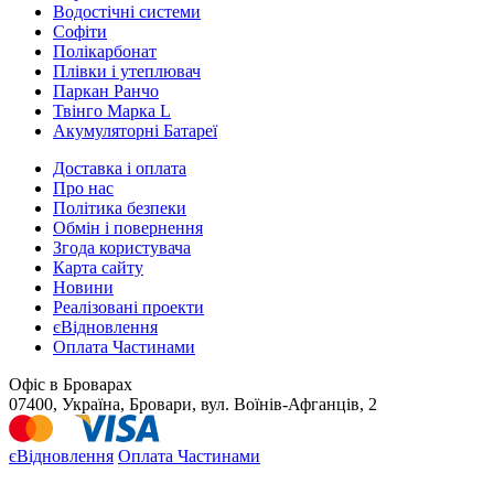
Водостічні системи
Софіти
Полікарбонат
Плівки і утеплювач
Паркан Ранчо
Твінго Марка L
Акумуляторні Батареї
Доставка і оплата
Про нас
Політика безпеки
Обмін і повернення
Згода користувача
Карта сайту
Новини
Реалізовані проекти
єВідновлення
Оплата Частинами
Офіс в Броварах
07400, Україна, Бровари, вул. Воїнів-Афганців, 2
єВідновлення
Оплата Частинами