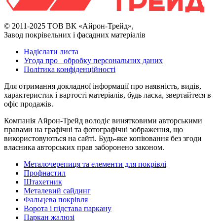
© 2011-2025 ТОВ ВК «Айрон-Трейд»,
Завод покрівельних і фасадних матеріалів
Надіслати листа
Угода про обробку персональних даних
Політика конфіденційності
Для отримання докладної інформації про наявність, видів,
характеристик і вартості матеріалів, будь ласка, звертайтеся в
офіс продажів.
Компанія Айрон-Трейд володіє винятковими авторськими
правами на графічні та фотографічні зображення, що
використовуються на сайті. Будь-яке копіювання без згоди
власника авторських прав заборонено законом.
Металочерепиця та елементи для покрівлі
Профнастил
Штахетник
Металевий сайдинг
Фальцева покрівля
Ворота і підстава паркану
Паркан жалюзі