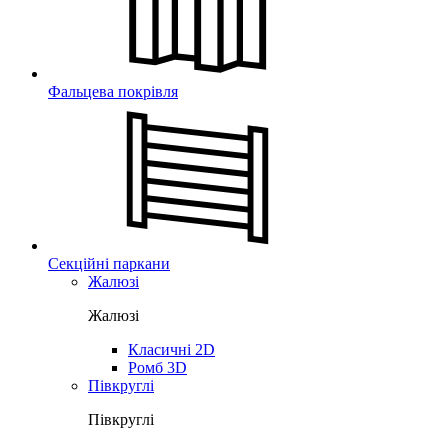
Фальцева покрівля
Секційні паркани
Жалюзі
Жалюзі
Класичні 2D
Ромб 3D
Півкруглі
Півкруглі