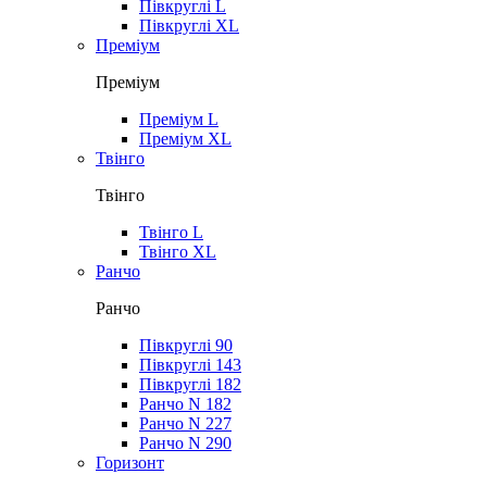
Півкруглі L
Півкруглі XL
Преміум
Преміум
Преміум L
Преміум XL
Твінго
Твінго
Твінго L
Твінго XL
Ранчо
Ранчо
Півкруглі 90
Півкруглі 143
Півкруглі 182
Ранчо N 182
Ранчо N 227
Ранчо N 290
Горизонт