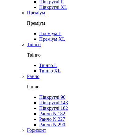
Півкруглі L
Півкруглі XL
Преміум
Преміум
Преміум L
Преміум XL
Твінго
Твінго
Твінго L
Твінго XL
Ранчо
Ранчо
Півкруглі 90
Півкруглі 143
Півкруглі 182
Ранчо N 182
Ранчо N 227
Ранчо N 290
Горизонт