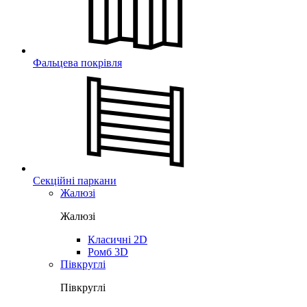
Фальцева покрівля
Секційні паркани
Жалюзі
Жалюзі
Класичні 2D
Ромб 3D
Півкруглі
Півкруглі