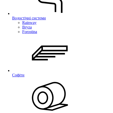
Водостічні системи
Rainway
Bryza
Forostina
Софіти