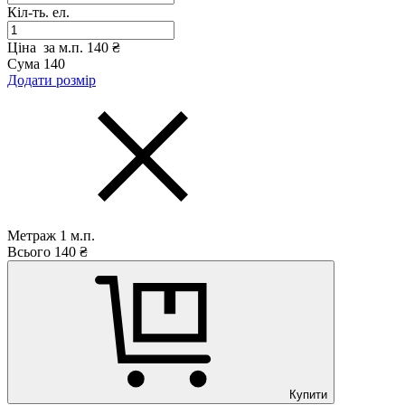
Кіл-ть. ел.
Ціна за м.п.
140 ₴
Сума
140
Додати розмір
Метраж
1
м.п.
Всього
140
₴
Купити