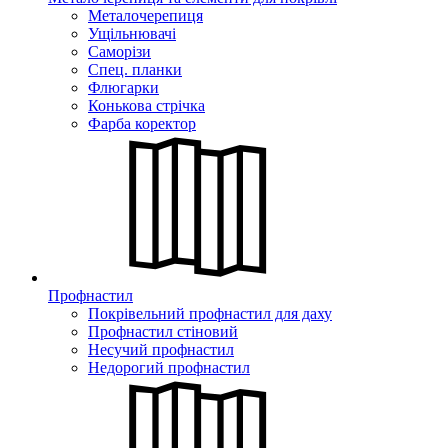
Металочерепиця
Ущільнювачі
Саморізи
Спец. планки
Флюгарки
Конькова стрічка
Фарба коректор
Профнастил
Покрівельний профнастил для даху
Профнастил стіновий
Несучий профнастил
Недорогий профнастил