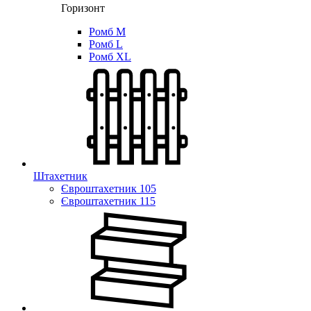
Горизонт
Ромб M
Ромб L
Ромб XL
Штахетник
Євроштахетник 105
Євроштахетник 115