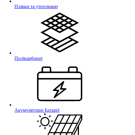
Плівки та утеплювач
Полікарбонат
Акумуляторні Батареї