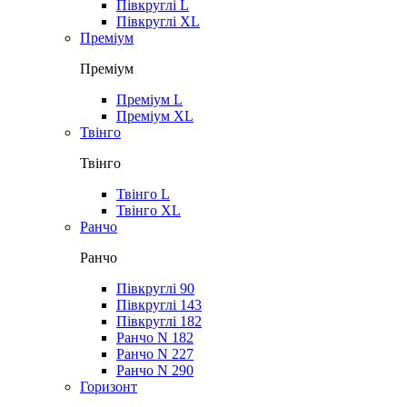
Півкруглі L
Півкруглі XL
Преміум
Преміум
Преміум L
Преміум XL
Твінго
Твінго
Твінго L
Твінго XL
Ранчо
Ранчо
Півкруглі 90
Півкруглі 143
Півкруглі 182
Ранчо N 182
Ранчо N 227
Ранчо N 290
Горизонт