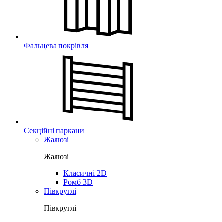
Фальцева покрівля
Секційні паркани
Жалюзі
Жалюзі
Класичні 2D
Ромб 3D
Півкруглі
Півкруглі