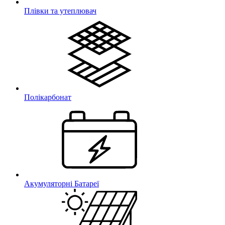
Плівки та утеплювач
Полікарбонат
Акумуляторні Батареї