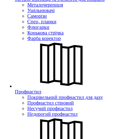
Металочерепиця
Ущільнювачі
Саморізи
Спец. планки
Флюгарки
Конькова стрічка
Фарба коректор
Профнастил
Покрівельний профнастил для даху
Профнастил стіновий
Несучий профнастил
Недорогий профнастил