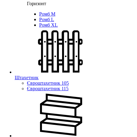
Горизонт
Ромб M
Ромб L
Ромб XL
Штахетник
Євроштахетник 105
Євроштахетник 115