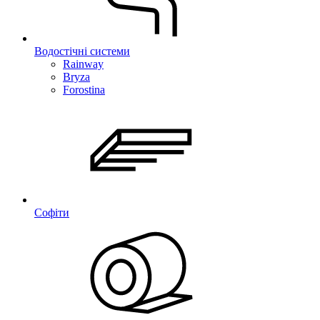
Водостічні системи
Rainway
Bryza
Forostina
Софіти