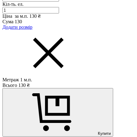
Кіл-ть. ел.
Ціна за м.п.
130 ₴
Сума
130
Додати розмір
Метраж
1
м.п.
Всього
130
₴
Купити