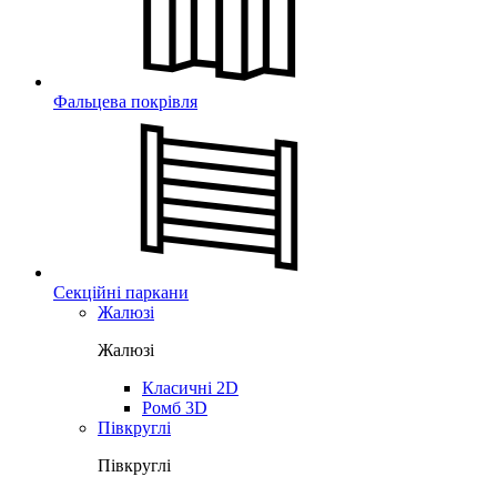
Фальцева покрівля
Секційні паркани
Жалюзі
Жалюзі
Класичні 2D
Ромб 3D
Півкруглі
Півкруглі