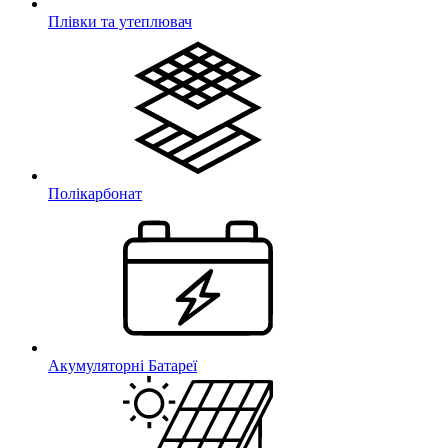
Плівки та утеплювач
Полікарбонат
Акумуляторні Батареї