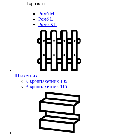
Горизонт
Ромб M
Ромб L
Ромб XL
Штахетник
Євроштахетник 105
Євроштахетник 115