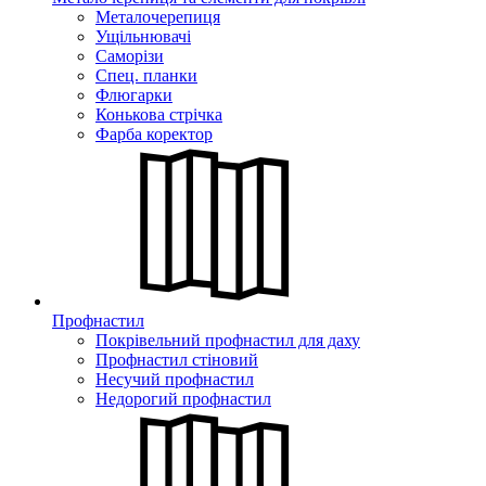
Металочерепиця
Ущільнювачі
Саморізи
Спец. планки
Флюгарки
Конькова стрічка
Фарба коректор
Профнастил
Покрівельний профнастил для даху
Профнастил стіновий
Несучий профнастил
Недорогий профнастил