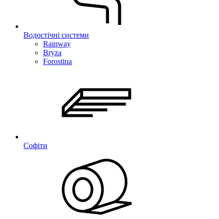
Водостічні системи
Rainway
Bryza
Forostina
Софіти