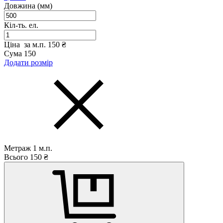
Довжина (мм)
Кіл-ть. ел.
Ціна за м.п.
150 ₴
Сума
150
Додати розмір
Метраж
1
м.п.
Всього
150
₴