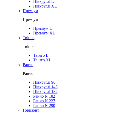
Півкруглі L
Півкруглі XL
Преміум
Преміум
Преміум L
Преміум XL
Твінго
Твінго
Твінго L
Твінго XL
Ранчо
Ранчо
Півкруглі 90
Півкруглі 143
Півкруглі 182
Ранчо N 182
Ранчо N 227
Ранчо N 290
Горизонт