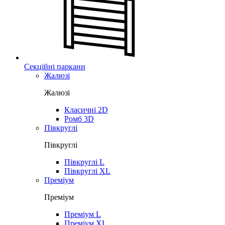
Секційні паркани
Жалюзі
Жалюзі
Класичні 2D
Ромб 3D
Півкруглі
Півкруглі
Півкруглі L
Півкруглі XL
Преміум
Преміум
Преміум L
Преміум XL