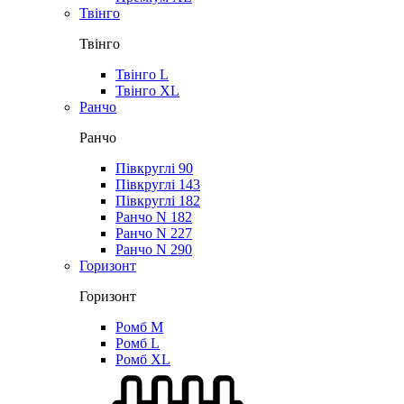
Твінго
Твінго
Твінго L
Твінго XL
Ранчо
Ранчо
Півкруглі 90
Півкруглі 143
Півкруглі 182
Ранчо N 182
Ранчо N 227
Ранчо N 290
Горизонт
Горизонт
Ромб M
Ромб L
Ромб XL