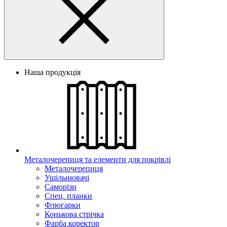
Наша продукція
Металочерепиця та елементи для покрівлі
Металочерепиця
Ущільнювачі
Саморізи
Спец. планки
Флюгарки
Конькова стрічка
Фарба коректор