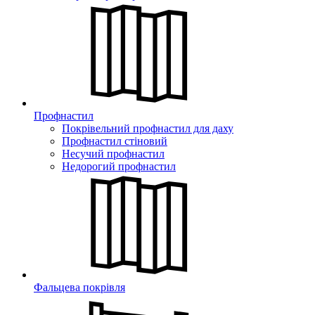
Профнастил
Покрівельний профнастил для даху
Профнастил стіновий
Несучий профнастил
Недорогий профнастил
Фальцева покрівля