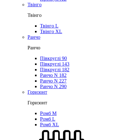
Твінго
Твінго
Твінго L
Твінго XL
Ранчо
Ранчо
Півкруглі 90
Півкруглі 143
Півкруглі 182
Ранчо N 182
Ранчо N 227
Ранчо N 290
Горизонт
Горизонт
Ромб M
Ромб L
Ромб XL