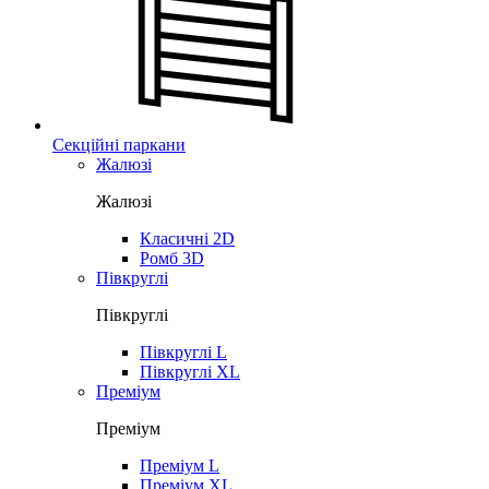
Секційні паркани
Жалюзі
Жалюзі
Класичні 2D
Ромб 3D
Півкруглі
Півкруглі
Півкруглі L
Півкруглі XL
Преміум
Преміум
Преміум L
Преміум XL