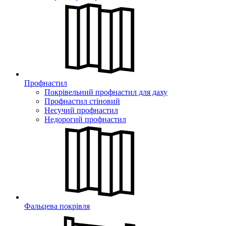
Профнастил
Покрівельний профнастил для даху
Профнастил стіновий
Несучий профнастил
Недорогий профнастил
Фальцева покрівля