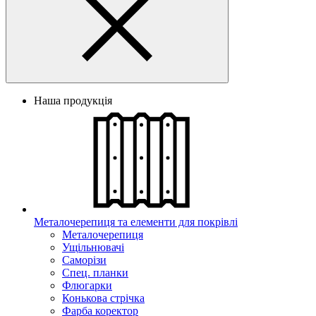
Наша продукція
Металочерепиця та елементи для покрівлі
Металочерепиця
Ущільнювачі
Саморізи
Спец. планки
Флюгарки
Конькова стрічка
Фарба коректор