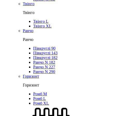
Твінго
Твінго
Твінго L
Твінго XL
Ранчо
Ранчо
Півкруглі 90
Півкруглі 143
Півкруглі 182
Ранчо N 182
Ранчо N 227
Ранчо N 290
Горизонт
Горизонт
Ромб M
Ромб L
Ромб XL