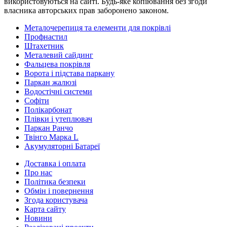
використовуються на сайті. Будь-яке копіювання без згоди
власника авторських прав заборонено законом.
Металочерепиця та елементи для покрівлі
Профнастил
Штахетник
Металевий сайдинг
Фальцева покрівля
Ворота і підстава паркану
Паркан жалюзі
Водостічні системи
Софіти
Полікарбонат
Плівки і утеплювач
Паркан Ранчо
Твінго Марка L
Акумуляторні Батареї
Доставка і оплата
Про нас
Політика безпеки
Обмін і повернення
Згода користувача
Карта сайту
Новини