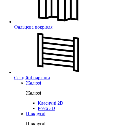
Фальцева покрівля
Секційні паркани
Жалюзі
Жалюзі
Класичні 2D
Ромб 3D
Півкруглі
Півкруглі