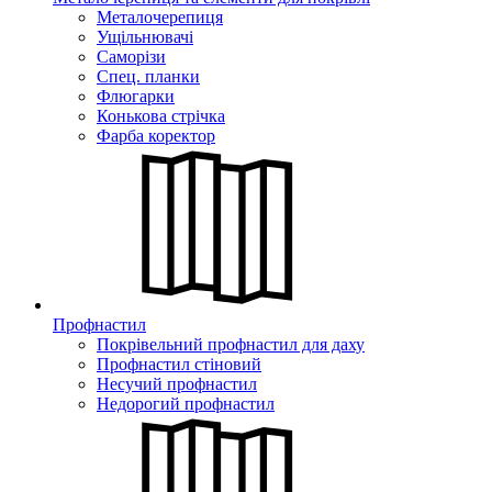
Металочерепиця
Ущільнювачі
Саморізи
Спец. планки
Флюгарки
Конькова стрічка
Фарба коректор
Профнастил
Покрівельний профнастил для даху
Профнастил стіновий
Несучий профнастил
Недорогий профнастил