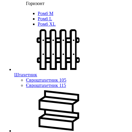
Горизонт
Ромб M
Ромб L
Ромб XL
Штахетник
Євроштахетник 105
Євроштахетник 115