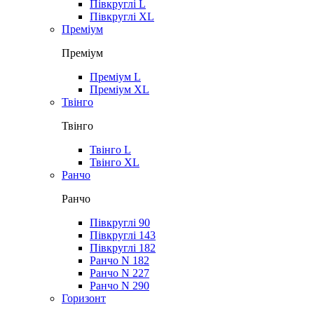
Півкруглі L
Півкруглі XL
Преміум
Преміум
Преміум L
Преміум XL
Твінго
Твінго
Твінго L
Твінго XL
Ранчо
Ранчо
Півкруглі 90
Півкруглі 143
Півкруглі 182
Ранчо N 182
Ранчо N 227
Ранчо N 290
Горизонт