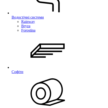
Водостічні системи
Rainway
Bryza
Forostina
Софіти