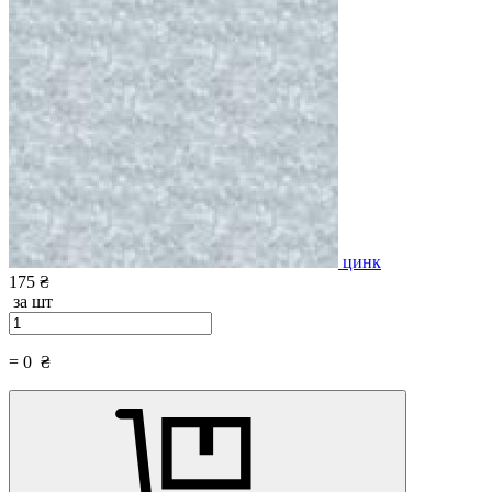
цинк
175 ₴
за шт
=
0
₴