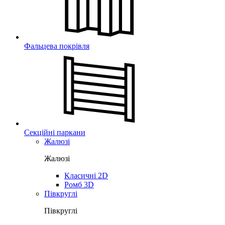
Фальцева покрівля
Секційні паркани
Жалюзі
Жалюзі
Класичні 2D
Ромб 3D
Півкруглі
Півкруглі