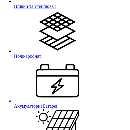
Плівки та утеплювач
Полікарбонат
Акумуляторні Батареї