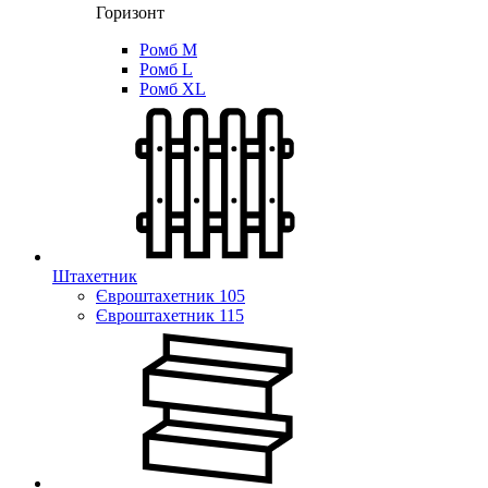
Горизонт
Ромб M
Ромб L
Ромб XL
Штахетник
Євроштахетник 105
Євроштахетник 115