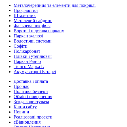
Металочерепиця та елементи для покрівлі
Профнастил
Штахетник
Металевий сайдинг
Фальцева покрівля
Ворота і підстава паркану
Паркан жалюзі
Водостічні системи
Софіти
Полікарбонат
Плівки і утеплювач
Паркан Ранчо
Твінго Марка L
Акумуляторні Батареї
Доставка і оплата
Про нас
Політика безпеки
Обмін і повернення
Згода користувача
Карта сайту
Новини
Реалізовані проекти
єВідновлення