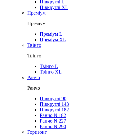
Півкруглі L
Півкруглі XL
Преміум
Преміум
Преміум L
Преміум XL
Твінго
Твінго
Твінго L
Твінго XL
Ранчо
Ранчо
Півкруглі 90
Півкруглі 143
Півкруглі 182
Ранчо N 182
Ранчо N 227
Ранчо N 290
Горизонт