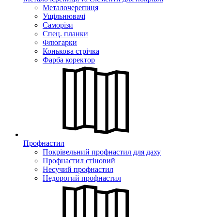
Металочерепиця
Ущільнювачі
Саморізи
Спец. планки
Флюгарки
Конькова стрічка
Фарба коректор
Профнастил
Покрівельний профнастил для даху
Профнастил стіновий
Несучий профнастил
Недорогий профнастил