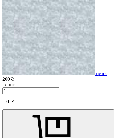
цинк
200 ₴
за шт
=
0
₴