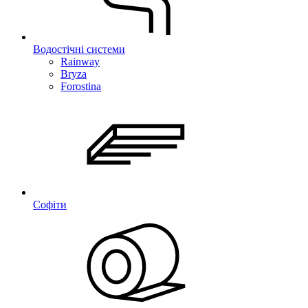
Водостічні системи
Rainway
Bryza
Forostina
Софіти