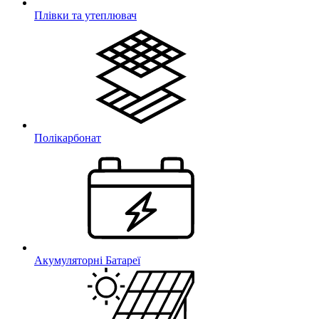
Плівки та утеплювач
Полікарбонат
Акумуляторні Батареї