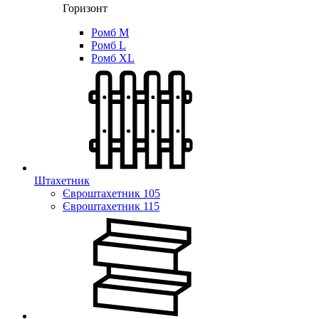
Горизонт
Ромб M
Ромб L
Ромб XL
Штахетник
Євроштахетник 105
Євроштахетник 115