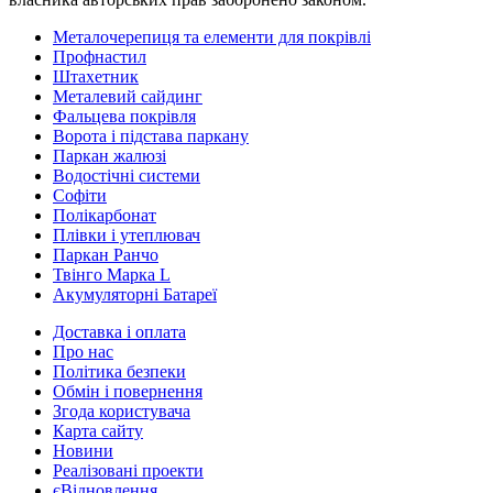
Металочерепиця та елементи для покрівлі
Профнастил
Штахетник
Металевий сайдинг
Фальцева покрівля
Ворота і підстава паркану
Паркан жалюзі
Водостічні системи
Софіти
Полікарбонат
Плівки і утеплювач
Паркан Ранчо
Твінго Марка L
Акумуляторні Батареї
Доставка і оплата
Про нас
Політика безпеки
Обмін і повернення
Згода користувача
Карта сайту
Новини
Реалізовані проекти
єВідновлення