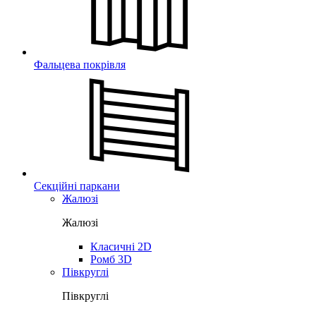
Фальцева покрівля
Секційні паркани
Жалюзі
Жалюзі
Класичні 2D
Ромб 3D
Півкруглі
Півкруглі