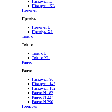
Півкруглі L
Півкруглі XL
Преміум
Преміум
Преміум L
Преміум XL
Твінго
Твінго
Твінго L
Твінго XL
Ранчо
Ранчо
Півкруглі 90
Півкруглі 143
Півкруглі 182
Ранчо N 182
Ранчо N 227
Ранчо N 290
Горизонт