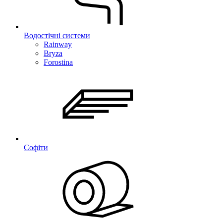
Водостічні системи
Rainway
Bryza
Forostina
Софіти