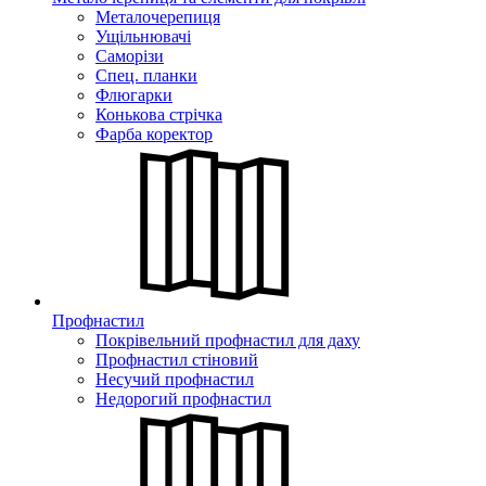
Металочерепиця
Ущільнювачі
Саморізи
Спец. планки
Флюгарки
Конькова стрічка
Фарба коректор
Профнастил
Покрівельний профнастил для даху
Профнастил стіновий
Несучий профнастил
Недорогий профнастил