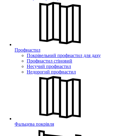
Профнастил
Покрівельний профнастил для даху
Профнастил стіновий
Несучий профнастил
Недорогий профнастил
Фальцева покрівля