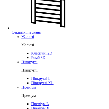
Секційні паркани
Жалюзі
Жалюзі
Класичні 2D
Ромб 3D
Півкруглі
Півкруглі
Півкруглі L
Півкруглі XL
Преміум
Преміум
Преміум L
Преміум XL