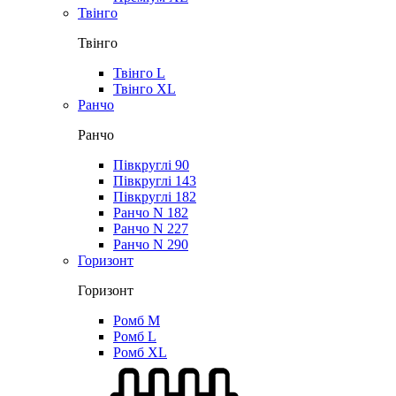
Твінго
Твінго
Твінго L
Твінго XL
Ранчо
Ранчо
Півкруглі 90
Півкруглі 143
Півкруглі 182
Ранчо N 182
Ранчо N 227
Ранчо N 290
Горизонт
Горизонт
Ромб M
Ромб L
Ромб XL