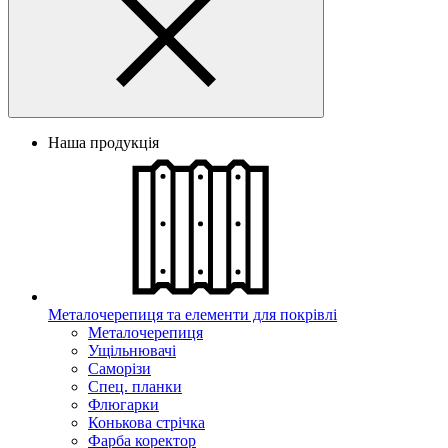
Наша продукція
Металочерепиця та елементи для покрівлі
Металочерепиця
Ущільнювачі
Саморізи
Спец. планки
Флюгарки
Конькова стрічка
Фарба коректор