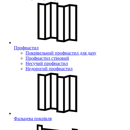
Профнастил
Покрівельний профнастил для даху
Профнастил стіновий
Несучий профнастил
Недорогий профнастил
Фальцева покрівля