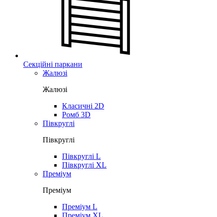
Секційні паркани
Жалюзі
Жалюзі
Класичні 2D
Ромб 3D
Півкруглі
Півкруглі
Півкруглі L
Півкруглі XL
Преміум
Преміум
Преміум L
Преміум XL