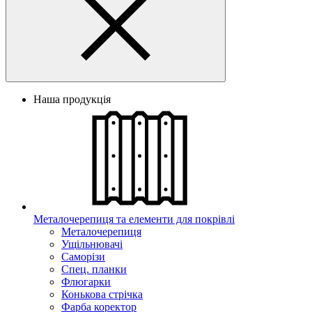
Наша продукція
Металочерепиця та елементи для покрівлі
Металочерепиця
Ущільнювачі
Саморізи
Спец. планки
Флюгарки
Конькова стрічка
Фарба коректор