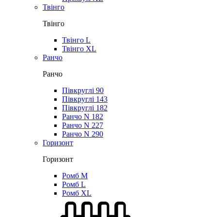
Твінго
Твінго
Твінго L
Твінго XL
Ранчо
Ранчо
Півкруглі 90
Півкруглі 143
Півкруглі 182
Ранчо N 182
Ранчо N 227
Ранчо N 290
Горизонт
Горизонт
Ромб M
Ромб L
Ромб XL