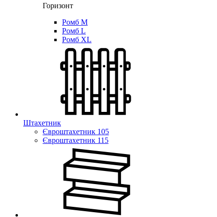
Горизонт
Ромб M
Ромб L
Ромб XL
Штахетник
Євроштахетник 105
Євроштахетник 115