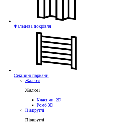
Фальцева покрівля
Секційні паркани
Жалюзі
Жалюзі
Класичні 2D
Ромб 3D
Півкруглі
Півкруглі