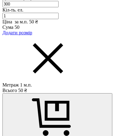
Кіл-ть. ел.
Ціна за м.п.
50 ₴
Сума
50
Додати розмір
Метраж
1
м.п.
Всього
50
₴