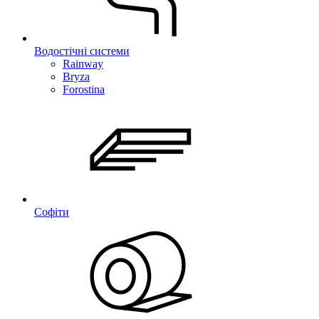
Водостічні системи
Rainway
Bryza
Forostina
Софіти