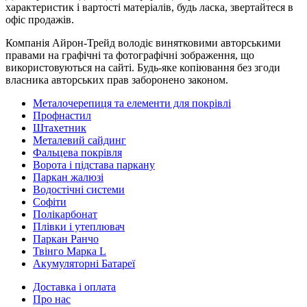
характеристик і вартості матеріалів, будь ласка, звертайтеся в
офіс продажів.
Компанія Айрон-Трейд володіє винятковими авторськими
правами на графічні та фотографічні зображення, що
використовуються на сайті. Будь-яке копіювання без згоди
власника авторських прав заборонено законом.
Металочерепиця та елементи для покрівлі
Профнастил
Штахетник
Металевий сайдинг
Фальцева покрівля
Ворота і підстава паркану
Паркан жалюзі
Водостічні системи
Софіти
Полікарбонат
Плівки і утеплювач
Паркан Ранчо
Твінго Марка L
Акумуляторні Батареї
Доставка і оплата
Про нас