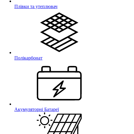
Плівки та утеплювач
Полікарбонат
Акумуляторні Батареї