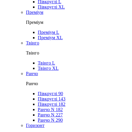
Півкруглі L
Півкруглі XL
Преміум
Преміум
Преміум L
Преміум XL
Твінго
Твінго
Твінго L
Твінго XL
Ранчо
Ранчо
Півкруглі 90
Півкруглі 143
Півкруглі 182
Ранчо N 182
Ранчо N 227
Ранчо N 290
Горизонт