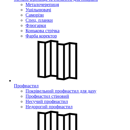
Металочерепиця
Ущільнювачі
Саморізи
Спец. планки
Флюгарки
Конькова стрічка
Фарба коректор
Профнастил
Покрівельний профнастил для даху
Профнастил стіновий
Несучий профнастил
Недорогий профнастил