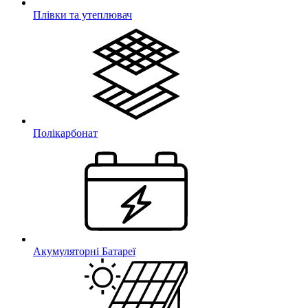
Плівки та утеплювач
Полікарбонат
Акумуляторні Батареї