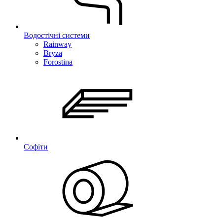
Водостічні системи
Rainway
Bryza
Forostina
Софіти