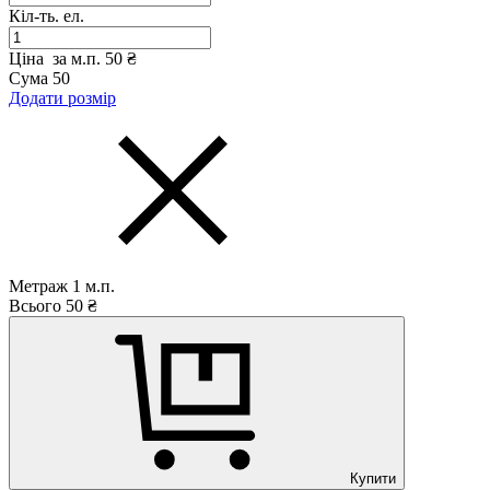
Кіл-ть. ел.
Ціна за м.п.
50 ₴
Сума
50
Додати розмір
Метраж
1
м.п.
Всього
50
₴
Купити