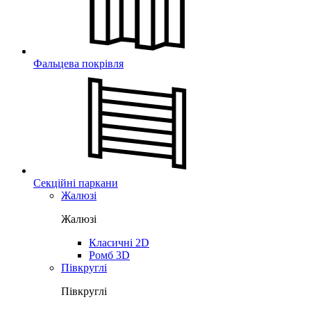
Фальцева покрівля
Секційні паркани
Жалюзі
Жалюзі
Класичні 2D
Ромб 3D
Півкруглі
Півкруглі