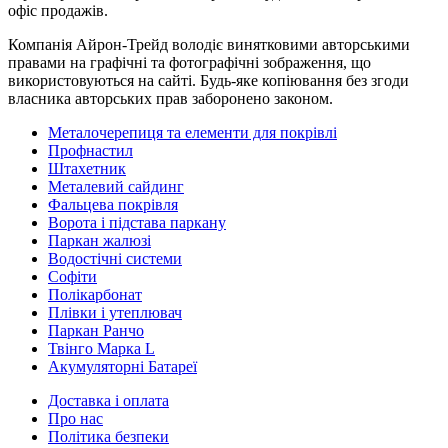
офіс продажів.
Компанія Айрон-Трейд володіє винятковими авторськими
правами на графічні та фотографічні зображення, що
використовуються на сайті. Будь-яке копіювання без згоди
власника авторських прав заборонено законом.
Металочерепиця та елементи для покрівлі
Профнастил
Штахетник
Металевий сайдинг
Фальцева покрівля
Ворота і підстава паркану
Паркан жалюзі
Водостічні системи
Софіти
Полікарбонат
Плівки і утеплювач
Паркан Ранчо
Твінго Марка L
Акумуляторні Батареї
Доставка і оплата
Про нас
Політика безпеки