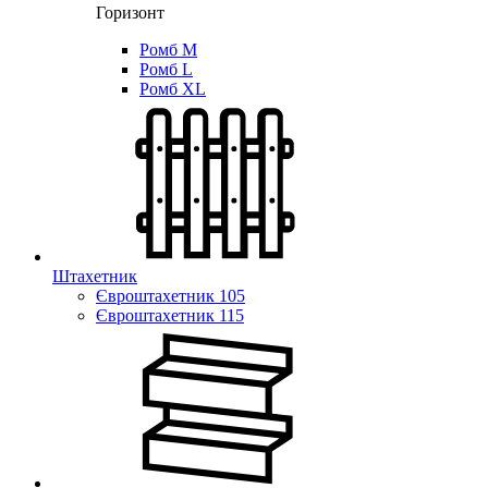
Горизонт
Ромб M
Ромб L
Ромб XL
Штахетник
Євроштахетник 105
Євроштахетник 115