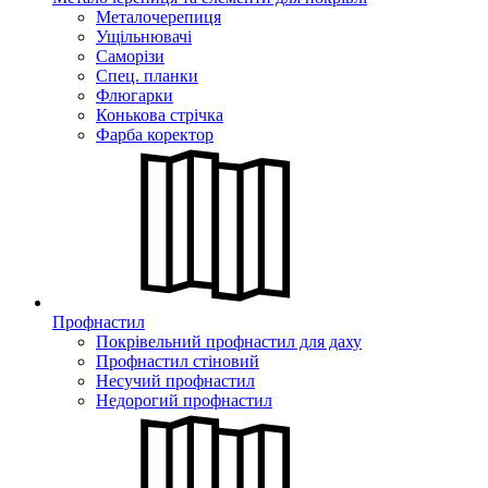
Металочерепиця
Ущільнювачі
Саморізи
Спец. планки
Флюгарки
Конькова стрічка
Фарба коректор
Профнастил
Покрівельний профнастил для даху
Профнастил стіновий
Несучий профнастил
Недорогий профнастил