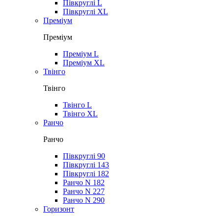
Півкруглі L
Півкруглі XL
Преміум
Преміум
Преміум L
Преміум XL
Твінго
Твінго
Твінго L
Твінго XL
Ранчо
Ранчо
Півкруглі 90
Півкруглі 143
Півкруглі 182
Ранчо N 182
Ранчо N 227
Ранчо N 290
Горизонт