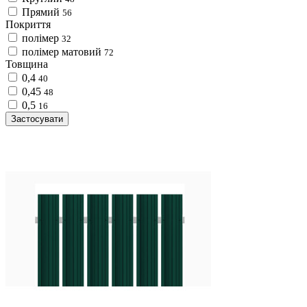
Прямий
56
Покриття
полімер
32
полімер матовий
72
Товщина
0,4
40
0,45
48
0,5
16
Застосувати