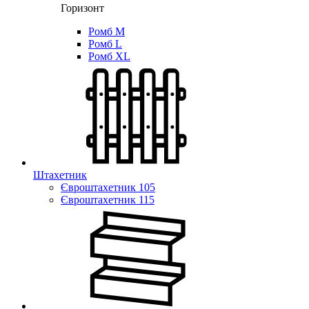
Горизонт
Ромб M
Ромб L
Ромб XL
Штахетник
Євроштахетник 105
Євроштахетник 115