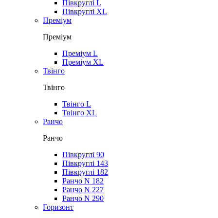
Півкруглі L
Півкруглі XL
Преміум
Преміум
Преміум L
Преміум XL
Твінго
Твінго
Твінго L
Твінго XL
Ранчо
Ранчо
Півкруглі 90
Півкруглі 143
Півкруглі 182
Ранчо N 182
Ранчо N 227
Ранчо N 290
Горизонт