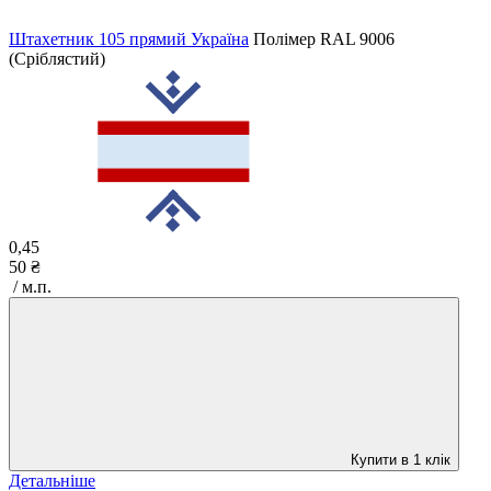
Штахетник 105 прямий Україна
Полімер
RAL 9006
(Сріблястий)
0,45
50 ₴
/ м.п.
Купити в 1 клік
Детальніше