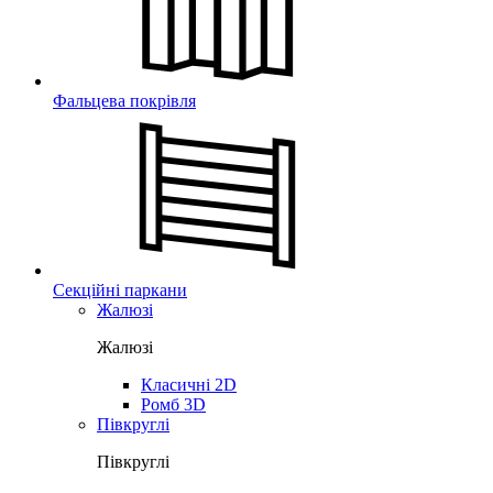
Фальцева покрівля
Секційні паркани
Жалюзі
Жалюзі
Класичні 2D
Ромб 3D
Півкруглі
Півкруглі