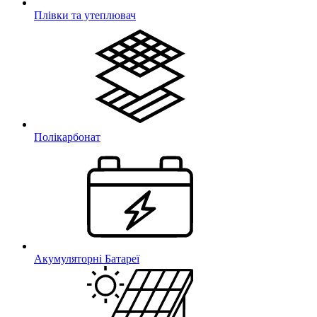
Плівки та утеплювач
Полікарбонат
Акумуляторні Батареї