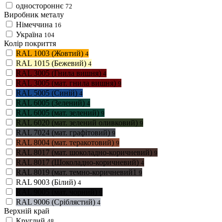
одностороннє
72
Виробник металу
Німеччина
16
Україна
104
Колір покриття
RAL 1003 (Жовтий)
4
RAL 1015 (Бежевий)
4
RAL 3005 (Гнила вишня)
4
RAL 3005 (мат. гнила вишня)
9
RAL 5005 (Синій)
4
RAL 6005 (Зелений)
4
RAL 6005 (мат. зелений)
9
RAL 6020 (мат. зелений оливковий)
9
RAL 7024 (мат. графітовий)
9
RAL 8004 (мат. теракотовий)
9
RAL 8017 (мат. шоколадно-коричневий)
9
RAL 8017 (Шоколадно-коричневий)
4
RAL 8019 (мат. темно-коричневий1
9
RAL 9003 (Білий)
4
RAL 9005 (мат. чорний)
9
RAL 9006 (Сріблястий)
4
Верхній край
Круглий
48