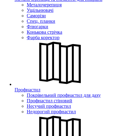
Металочерепиця
Ущільнювачі
Саморізи
Спец. планки
Флюгарки
Конькова стрічка
Фарба коректор
Профнастил
Покрівельний профнастил для даху
Профнастил стіновий
Несучий профнастил
Недорогий профнастил