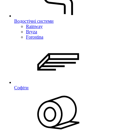
Водостічні системи
Rainway
Bryza
Forostina
Софіти